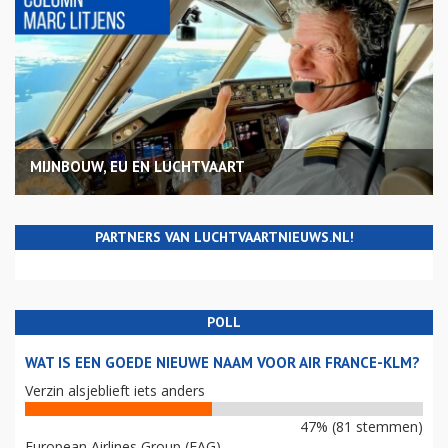
MIJNBOUW, EU EN LUCHTVAART
PARTNERS VAN LUCHTVAARTNIEUWS.NL!
POLL
WAT IS EEN GOEDE NIEUWE NAAM VOOR AIR FRANCE-KLM?
Verzin alsjeblieft iets anders
47% (81 stemmen)
European Airlines Group (EAG)