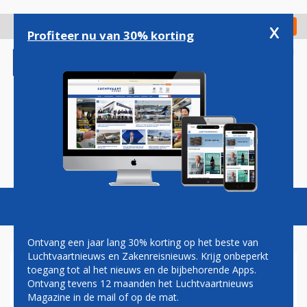
Overslaan
en
x
Digitaal Magazine
Registreer
Check in
naar
Profiteer nu van 30% korting
de
inhoud
gaan
Magazine
Podcasts
Vacatures
Toggl
naviga
Ontvang een jaar lang 30% korting op het beste van
Luchtvaartnieuws en Zakenreisnieuws. Krijg onbeperkt
toegang tot al het nieuws en de bijbehorende Apps.
MERKNAAM US AIRWAYS
Ontvang tevens 12 maanden het Luchtvaartnieuws
VERDWIJNT 17 OKTOBER
Magazine in de mail of op de mat.