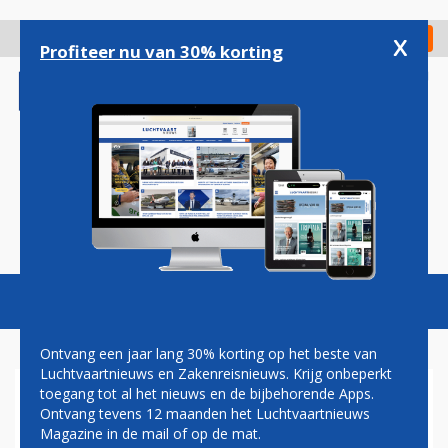
Overslaan
en
x
Digitaal Magazine
Registreer
Check in
naar
Profiteer nu van 30% korting
de
inhoud
gaan
Magazine
Podcasts
Vacatures
Toggl
naviga
Ontvang een jaar lang 30% korting op het beste van
Luchtvaartnieuws en Zakenreisnieuws. Krijg onbeperkt
toegang tot al het nieuws en de bijbehorende Apps.
NIEUWE LONGHAUL-
Ontvang tevens 12 maanden het Luchtvaartnieuws
PRIJSVECHTER VOOR
Magazine in de mail of op de mat.