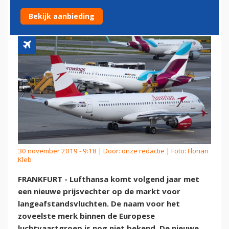
LUFTHANSA
Bekijk aanbieding
30 november 2019 - 9:18 | Door:
onze redactie
| Foto: Florian
Kleb
FRANKFURT - Lufthansa komt volgend jaar met
een nieuwe prijsvechter op de markt voor
langeafstandsvluchten. De naam voor het
zoveelste merk binnen de Europese
luchtvaartgroep is nog niet bekend. De nieuwe