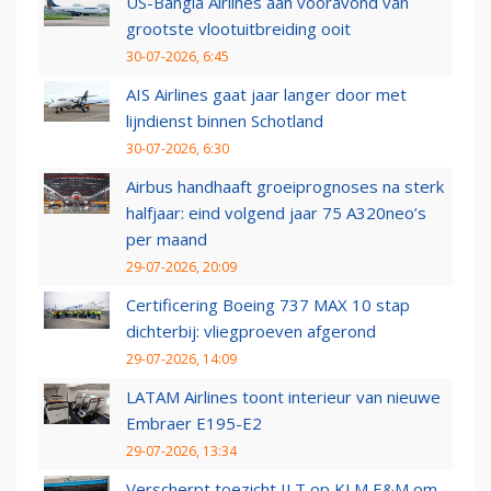
US-Bangla Airlines aan vooravond van
grootste vlootuitbreiding ooit
30-07-2026, 6:45
AIS Airlines gaat jaar langer door met
lijndienst binnen Schotland
30-07-2026, 6:30
Airbus handhaaft groeiprognoses na sterk
halfjaar: eind volgend jaar 75 A320neo’s
per maand
29-07-2026, 20:09
Certificering Boeing 737 MAX 10 stap
dichterbij: vliegproeven afgerond
29-07-2026, 14:09
LATAM Airlines toont interieur van nieuwe
Embraer E195-E2
29-07-2026, 13:34
Verscherpt toezicht ILT op KLM E&M om