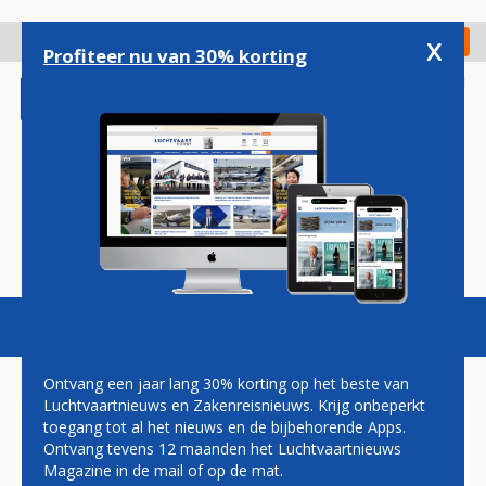
Overslaan
en
x
Digitaal Magazine
Registreer
Check in
naar
Profiteer nu van 30% korting
de
inhoud
gaan
Magazine
Podcasts
Vacatures
Toggl
naviga
Ontvang een jaar lang 30% korting op het beste van
Luchtvaartnieuws en Zakenreisnieuws. Krijg onbeperkt
toegang tot al het nieuws en de bijbehorende Apps.
'NIEUWE PRIJSVECHTER LOCO
Ontvang tevens 12 maanden het Luchtvaartnieuws
START DIENSTEN VANAF
Magazine in de mail of op de mat.