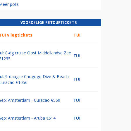
Meer polls
VOORDELIGE RETOURTICKETS
TUI vliegtickets
TUI
Jul: 8-dg cruise Oost Middellandse Zee
TUI
€1235
Jul: 9-daagse Chogogo Dive & Beach
TUI
Curacao €1056
Sep: Amsterdam - Curacao €569
TUI
Sep: Amsterdam - Aruba €614
TUI