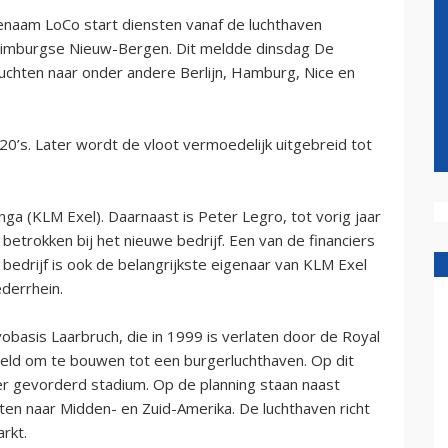
naam LoCo start diensten vanaf de luchthaven
d-Limburgse Nieuw-Bergen. Dit meldde dinsdag De
luchten naar onder andere Berlijn, Hamburg, Nice en
20’s. Later wordt de vloot vermoedelijk uitgebreid tot
ga (KLM Exel). Daarnaast is Peter Legro, tot vorig jaar
 betrokken bij het nieuwe bedrijf. Een van de financiers
bedrijf is ook de belangrijkste eigenaar van KLM Exel
ederrhein.
obasis Laarbruch, die in 1999 is verlaten door de Royal
egveld om te bouwen tot een burgerluchthaven. Op dit
 gevorderd stadium. Op de planning staan naast
hten naar Midden- en Zuid-Amerika. De luchthaven richt
rkt.