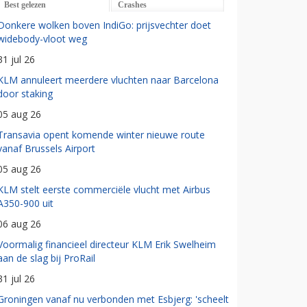
Best gelezen
Crashes
Donkere wolken boven IndiGo: prijsvechter doet
widebody-vloot weg
31 jul 26
KLM annuleert meerdere vluchten naar Barcelona
door staking
05 aug 26
Transavia opent komende winter nieuwe route
vanaf Brussels Airport
05 aug 26
KLM stelt eerste commerciële vlucht met Airbus
A350-900 uit
06 aug 26
Voormalig financieel directeur KLM Erik Swelheim
aan de slag bij ProRail
31 jul 26
Groningen vanaf nu verbonden met Esbjerg: 'scheelt