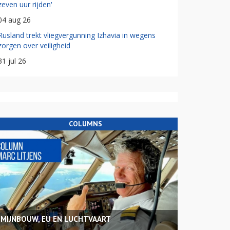
zeven uur rijden'
04 aug 26
Rusland trekt vliegvergunning Izhavia in wegens
zorgen over veiligheid
31 jul 26
COLUMNS
MIJNBOUW, EU EN LUCHTVAART