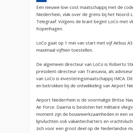
Een nieuwe low-cost maatschappij met de code
Niederrhein, vlak over de grens bij het Noor
Telegraaf. Volgens de krant begint LoCo met v
Kopenhagen.
LoCo gaat op 1 mei van start met vijf Airbus A3
maximaal vijftien toestellen.
De algemeen directeur van LoCo is Roberto Stin
president-directeur van Transavia, als adviseur
van LoCo is investeringsmaatschappij IMCA. Dit 
en betrokken bij de ontwikkeling van Airport Ni
Airport Niederrhein is de voormalige Britse Nav
Air Force. Daarna is besloten het militaire vli
moment zijn de bouwwerkzaamheden in een ver
lijnvluchten ook vakantiecharters en vrachtvluc
zich voor een groot deel op de Nederlandse ma