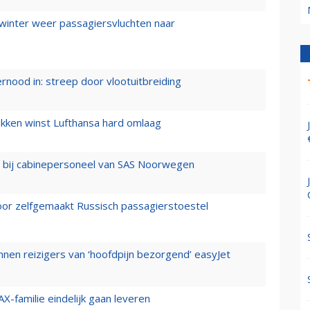
 winter weer passagiersvluchten naar
ernood in: streep door vlootuitbreiding
ukken winst Lufthansa hard omlaag
 bij cabinepersoneel van SAS Noorwegen
voor zelfgemaakt Russisch passagierstoestel
nen reizigers van ‘hoofdpijn bezorgend’ easyJet
X-familie eindelijk gaan leveren