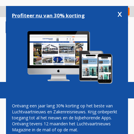
Overslaan
en
x
Digitaal Magazine
Registreer
Check in
naar
Profiteer nu van 30% korting
de
inhoud
gaan
Magazine
Podcasts
Vacatures
Toggl
naviga
Ontvang een jaar lang 30% korting op het beste van
Luchtvaartnieuws en Zakenreisnieuws. Krijg onbeperkt
toegang tot al het nieuws en de bijbehorende Apps.
NORTHWEST DAGELIJKS VAN
Ontvang tevens 12 maanden het Luchtvaartnieuws
SEATTLE NAAR OSAKA
Magazine in de mail of op de mat.