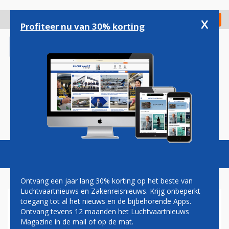
Overslaan
en
x
Digitaal Magazine
Registreer
Check in
naar
Profiteer nu van 30% korting
de
inhoud
gaan
Magazine
Podcasts
Vacatures
Toggl
naviga
Ontvang een jaar lang 30% korting op het beste van
Luchtvaartnieuws en Zakenreisnieuws. Krijg onbeperkt
toegang tot al het nieuws en de bijbehorende Apps.
NORWEGIAN MET BOEING
Ontvang tevens 12 maanden het Luchtvaartnieuws
737-800 OP
Magazine in de mail of op de mat.