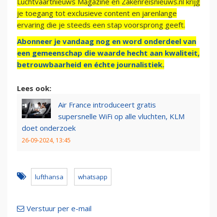
Luchtvaartnieuws Magazine en Zakenreisnieuws.nl krijg
je toegang tot exclusieve content en jarenlange
ervaring die je steeds een stap voorsprong geeft.
Abonneer je vandaag nog en word onderdeel van
een gemeenschap die waarde hecht aan kwaliteit,
betrouwbaarheid en échte journalistiek.
Lees ook:
Air France introduceert gratis
supersnelle WiFi op alle vluchten, KLM
doet onderzoek
26-09-2024, 13:45
lufthansa
whatsapp
Verstuur per e-mail