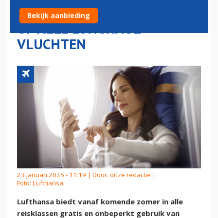
GRATIS WHATSAPPEN AAN
Bekijk aanbieding
OP ALLE LONGHAUL-
VLUCHTEN
23 januari 2025 - 11:19 | Door:
onze redactie
|
Foto: Lufthansa
Lufthansa biedt vanaf komende zomer in alle
reisklassen gratis en onbeperkt gebruik van