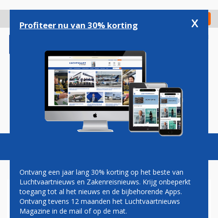
Overslaan
en
x
Digitaal Magazine
Registreer
Check in
naar
Profiteer nu van 30% korting
de
inhoud
gaan
Magazine
Podcasts
Vacatures
Toggl
naviga
Ontvang een jaar lang 30% korting op het beste van
Luchtvaartnieuws en Zakenreisnieuws. Krijg onbeperkt
toegang tot al het nieuws en de bijbehorende Apps.
OOK LUFTHANSA BIEDT
Ontvang tevens 12 maanden het Luchtvaartnieuws
VANAF KOMENDE ZOMER
Magazine in de mail of op de mat.