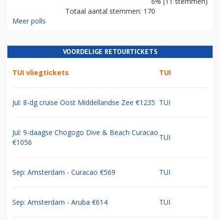
6% (11 stemmen)
Totaal aantal stemmen: 170
Meer polls
VOORDELIGE RETOURTICKETS
TUI vliegtickets
TUI
Jul: 8-dg cruise Oost Middellandse Zee €1235
TUI
Jul: 9-daagse Chogogo Dive & Beach Curacao
TUI
€1056
Sep: Amsterdam - Curacao €569
TUI
Sep: Amsterdam - Aruba €614
TUI