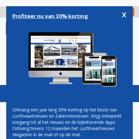
Overslaan
en
x
Digitaal Magazine
Registreer
Check in
naar
Profiteer nu van 30% korting
de
inhoud
gaan
Magazine
Podcasts
Vacatures
Toggl
naviga
Ontvang een jaar lang 30% korting op het beste van
Luchtvaartnieuws en Zakenreisnieuws. Krijg onbeperkt
toegang tot al het nieuws en de bijbehorende Apps.
PERSONEEL SINGAPORE
Ontvang tevens 12 maanden het Luchtvaartnieuws
AIRLINES MET VOORRANG
Magazine in de mail of op de mat.