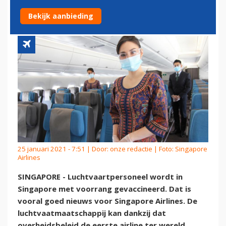
GEVACCINEERD
Bekijk aanbieding
25 januari 2021 - 7:51 | Door:
onze redactie
| Foto: Singapore
Airlines
SINGAPORE - Luchtvaartpersoneel wordt in
Singapore met voorrang gevaccineerd. Dat is
vooral goed nieuws voor Singapore Airlines. De
luchtvaatmaatschappij kan dankzij dat
overheidsbeleid de eerste airline ter wereld