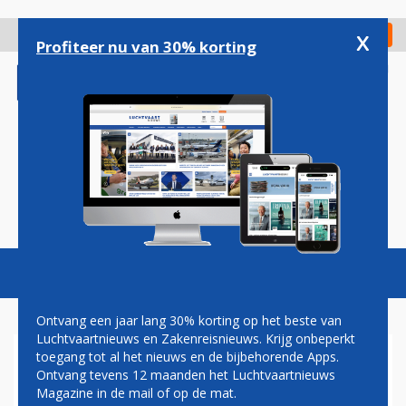
Overslaan
en
x
Digitaal Magazine
Registreer
Check in
naar
Profiteer nu van 30% korting
de
inhoud
gaan
Magazine
Podcasts
Vacatures
Toggl
naviga
Ontvang een jaar lang 30% korting op het beste van
Luchtvaartnieuws en Zakenreisnieuws. Krijg onbeperkt
toegang tot al het nieuws en de bijbehorende Apps.
PRIJSVECHTERS STEEDS
Ontvang tevens 12 maanden het Luchtvaartnieuws
MEER INGEBURGERD, MAAR
Magazine in de mail of op de mat.