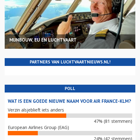
MIJNBOUW, EU EN LUCHTVAART
PARTNERS VAN LUCHTVAARTNIEUWS.NL!
POLL
WAT IS EEN GOEDE NIEUWE NAAM VOOR AIR FRANCE-KLM?
Verzin alsjeblieft iets anders
47% (81 stemmen)
European Airlines Group (EAG)
24% (42 stemmen)