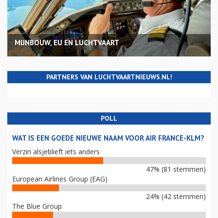
MIJNBOUW, EU EN LUCHTVAART
PARTNERS VAN LUCHTVAARTNIEUWS.NL!
POLL
WAT IS EEN GOEDE NIEUWE NAAM VOOR AIR FRANCE-KLM?
Verzin alsjeblieft iets anders
47% (81 stemmen)
European Airlines Group (EAG)
24% (42 stemmen)
The Blue Group