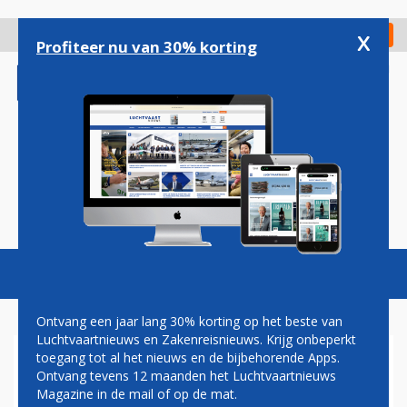
Overslaan
en
x
Digitaal Magazine
Registreer
Check in
naar
Profiteer nu van 30% korting
de
inhoud
gaan
Magazine
Podcasts
Vacatures
Toggl
naviga
Ontvang een jaar lang 30% korting op het beste van
Luchtvaartnieuws en Zakenreisnieuws. Krijg onbeperkt
toegang tot al het nieuws en de bijbehorende Apps.
PRIJSVECHTERS STEEDS
Ontvang tevens 12 maanden het Luchtvaartnieuws
MEER INGEBURGERD, MAAR
Magazine in de mail of op de mat.