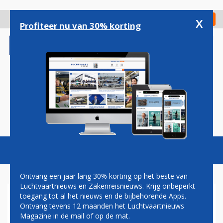
Overslaan
en
x
Digitaal Magazine
Registreer
Check in
naar
Profiteer nu van 30% korting
de
inhoud
gaan
Magazine
Podcasts
Vacatures
Toggl
naviga
Ontvang een jaar lang 30% korting op het beste van
Luchtvaartnieuws en Zakenreisnieuws. Krijg onbeperkt
toegang tot al het nieuws en de bijbehorende Apps.
'PRODUCTIE VAN BOEING 747
Ontvang tevens 12 maanden het Luchtvaartnieuws
NADERT EINDE'
Magazine in de mail of op de mat.