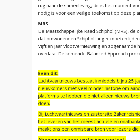
rug naar de samenleving, dit is het moment voo
nodig is voor een veilige toekomst op deze pla
MRS
De Maatschappelijke Raad Schiphol (MRS), de 
dat omwonenden Schiphol langer moeten lijden o
Vijftien jaar vlootvernieuwing en zogenaamde 
overlast. De komende Balanced Approach proced
Even dit:
Luchtvaartnieuws bestaat inmiddels bijna 25 jaa
nieuwkomers met veel minder historie om aand
platforms te hebben die niet alleen nieuws bre
doen.
Bij Luchtvaartnieuws en zustersite Zakenreisn
het leveren van het meest actuele en onafhankel
maakt ons een onmisbare bron voor lezers die g
Abonneer je voor exclusieve content: