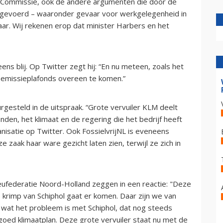
 Commissie, ook de andere argumenten die door de
angevoerd – waaronder gevaar voor werkgelegenheid in
ar. Wij rekenen erop dat minister Harbers en het
s blij. Op Twitter zegt hij: “En nu meteen, zoals het
 emissieplafonds overeen te komen.”
rgesteld in de uitspraak. “Grote vervuiler KLM deelt
den, het klimaat en de regering die het bedrijf heeft
ganisatie op Twitter. Ook FossielvrijNL is eveneens
zaak haar ware gezicht laten zien, terwijl ze zich in
lieufederatie Noord-Holland zeggen in een reactie: "Deze
e krimp van Schiphol gaat er komen. Daar zijn we van
k wat het probleem is met Schiphol, dat nog steeds
oed klimaatplan. Deze grote vervuiler staat nu met de