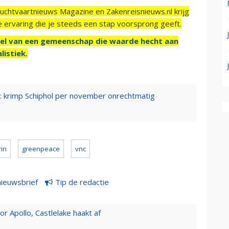
Luchtvaartnieuws Magazine en Zakenreisnieuws.nl krijg
e ervaring die je steeds een stap voorsprong geeft.
el van een gemeenschap die waarde hecht aan
listiek.
er: krimp Schiphol per november onrechtmatig
rin
greenpeace
vnc
nieuwsbrief
Tip de redactie
 Apollo, Castlelake haakt af