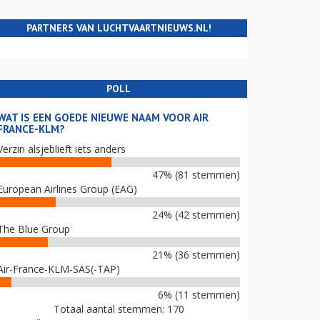
PARTNERS VAN LUCHTVAARTNIEUWS.NL!
POLL
WAT IS EEN GOEDE NIEUWE NAAM VOOR AIR
FRANCE-KLM?
Verzin alsjeblieft iets anders
47% (81 stemmen)
European Airlines Group (EAG)
24% (42 stemmen)
The Blue Group
21% (36 stemmen)
Air-France-KLM-SAS(-TAP)
6% (11 stemmen)
Totaal aantal stemmen: 170