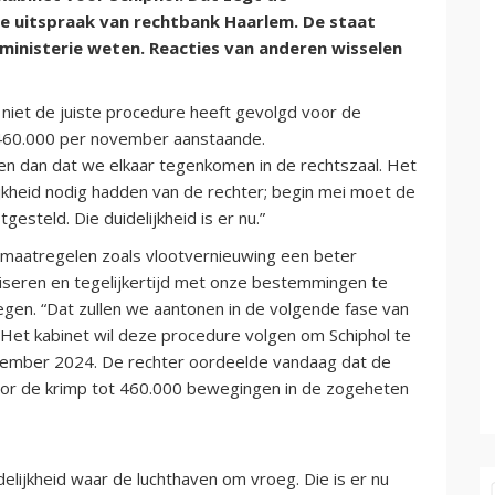
de uitspraak van rechtbank Haarlem. De staat
ministerie weten. Reacties van anderen wisselen
niet de juiste procedure heeft gevolgd voor de
 460.000 per november aanstaande.
en dan dat we elkaar tegenkomen in de rechtszaal. Het
jkheid nodig hadden van de rechter; begin mei moet de
steld. Die duidelijkheid is er nu.”
n maatregelen zoals vlootvernieuwing een beter
aliseren en tegelijkertijd met onze bestemmingen te
iegen. “Dat zullen we aantonen in de volgende fase van
 Het kabinet wil deze procedure volgen om Schiphol te
vember 2024. De rechter oordeelde vandaag dat de
r de krimp tot 460.000 bewegingen in de zogeheten
elijkheid waar de luchthaven om vroeg. Die is er nu