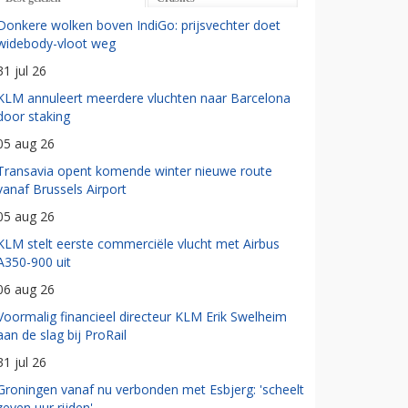
Donkere wolken boven IndiGo: prijsvechter doet
widebody-vloot weg
31 jul 26
KLM annuleert meerdere vluchten naar Barcelona
door staking
05 aug 26
Transavia opent komende winter nieuwe route
vanaf Brussels Airport
05 aug 26
KLM stelt eerste commerciële vlucht met Airbus
A350-900 uit
06 aug 26
Voormalig financieel directeur KLM Erik Swelheim
aan de slag bij ProRail
31 jul 26
Groningen vanaf nu verbonden met Esbjerg: 'scheelt
zeven uur rijden'