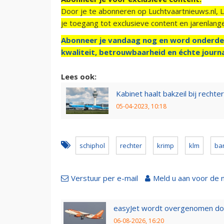
Door je te abonneren op Luchtvaartnieuws.nl, 
je toegang tot exclusieve content en jarenlang
Abonneer je vandaag nog en word onderde
kwaliteit, betrouwbaarheid en échte journa
Lees ook:
Kabinet haalt bakzeil bij recht
05-04-2023, 10:18
schiphol
rechter
krimp
klm
ba
Verstuur per e-mail
Meld u aan voor de 
easyJet wordt overgenomen door
06-08-2026, 16:20