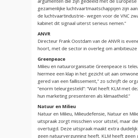
argumenten die zijn gedeeld met de Europese
gezamenlijke luchtvaartmaatschappijen zijn a
de luchtvaartindustrie- wegen voor de VNC zwa
kabinet dit signaal uiterst serieus nemen.”
ANVR
Directeur Frank Oostdam van de ANVR is eveneen
hoort, met de sector in overleg om ambitieuze
Greenpeace
Milieu en natuurorganisatie Greenpeace is teleu
hiermee een klap in het gezicht uit aan omwonen
gered van een faillissement,” zo schrijft de or
“enorm teleurgesteld”: “Wat heeft KLM met deze 
hun marketing presenteren als klimaatheld.”
Natuur en Milieu
Natuur en Milieu, Milieudefensie, Natuur en Mi
uitspraak zorgt misschien voor uitstel, maar di
overtuigd. Deze uitspraak maakt extra duidelij
geen natuurvergunning heeft. KLM heeft geen g