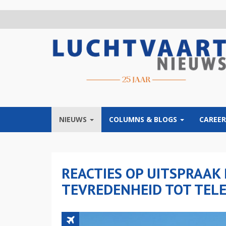
Overslaan
en
naar
de
inhoud
gaan
NIEUWS
COLUMNS & BLOGS
CAREER
REACTIES OP UITSPRAAK
TEVREDENHEID TOT TEL