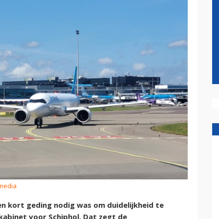
smedia
n kort geding nodig was om duidelijkheid te
kabinet voor Schiphol. Dat zegt de