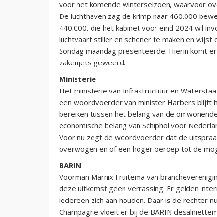
voor het komende winterseizoen, waarvoor ov
De luchthaven zag de krimp naar 460.000 bewe
440.000, die het kabinet voor eind 2024 wil i
luchtvaart stiller en schoner te maken en wijst
Sondag maandag presenteerde. Hierin komt er e
zakenjets geweerd.
Ministerie
Het ministerie van Infrastructuur en Waterstaa
een woordvoerder van minister Harbers blijft 
bereiken tussen het belang van de omwonenden
economische belang van Schiphol voor Nederlan
Voor nu zegt de woordvoerder dat de uitspra
overwogen en of een hoger beroep tot de mogel
BARIN
Voorman Marnix Fruitema van branchevereniging 
deze uitkomst geen verrassing. Er gelden inter
iedereen zich aan houden. Daar is de rechter nu 
Champagne vloeit er bij de BARIN desalniettemin