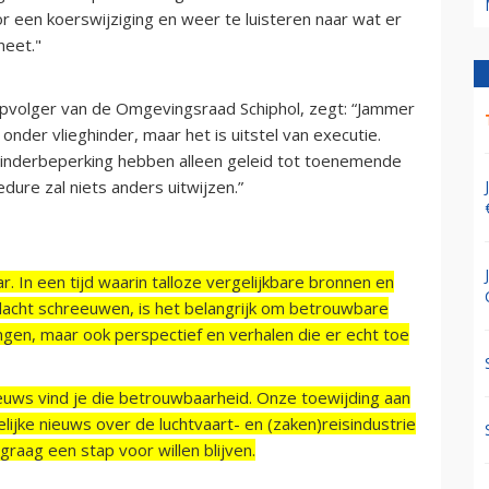
r een koerswijziging en weer te luisteren naar wat er
neet."
opvolger van de Omgevingsraad Schiphol, zegt: “Jammer
nder vlieghinder, maar het is uitstel van executie.
hinderbeperking hebben alleen geleid tot toenemende
ure zal niets anders uitwijzen.”
r. In een tijd waarin talloze vergelijkbare bronnen en
acht schreeuwen, is het belangrijk om betrouwbare
ngen, maar ook perspectief en verhalen die er echt toe
ieuws vind je die betrouwbaarheid. Onze toewijding aan
ijke nieuws over de luchtvaart- en (zaken)reisindustrie
raag een stap voor willen blijven.