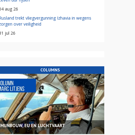
04 aug 26
Rusland trekt vliegvergunning Izhavia in wegens
zorgen over veiligheid
31 jul 26
COLUMNS
MIJNBOUW, EU EN LUCHTVAART