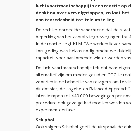
luchtvaartmaatschappij in een reactie op 
denkt na over vervolgstappen, zo laat het 
van tevredenheid tot teleurstelling.
De rechter oordeelde vanochtend dat de staat 
beperking van het aantal vliegbewegingen tot
In de reactie zegt KLM: “We werken liever sam
kort geding was helaas nodig omdat we duideli
capaciteit voor aankomende winter worden vastge
De luchtvaartmaatschappij stelt dat haar eige
alternatief zijn om minder geluid en CO2 te re
voorzien in de behoefte van reizigers om te vl
dit dossier, de zogeheten Balanced Approach.”
laten krimpen tot 440.000 bewegingen per no
procedure ook gevolgd had moeten worden voo
experimenteerfase.
Schiphol
Ook volgens Schiphol geeft de uitspraak de duid