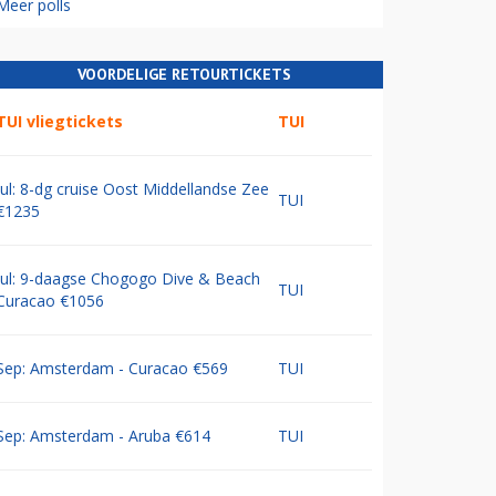
Meer polls
VOORDELIGE RETOURTICKETS
TUI vliegtickets
TUI
Jul: 8-dg cruise Oost Middellandse Zee
TUI
€1235
Jul: 9-daagse Chogogo Dive & Beach
TUI
Curacao €1056
Sep: Amsterdam - Curacao €569
TUI
Sep: Amsterdam - Aruba €614
TUI