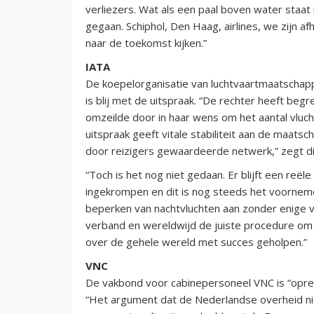
verliezers. Wat als een paal boven water staat i
gegaan. Schiphol, Den Haag, airlines, we zijn a
naar de toekomst kijken.”
IATA
De koepelorganisatie van luchtvaartmaatschap
is blij met de uitspraak. “De rechter heeft be
omzeilde door in haar wens om het aantal vluc
uitspraak geeft vitale stabiliteit aan de maatsc
door reizigers gewaardeerde netwerk,” zegt dir
“Toch is het nog niet gedaan. Er blijft een reël
ingekrompen en dit is nog steeds het voornemen
beperken van nachtvluchten aan zonder enige v
verband en wereldwijd de juiste procedure om 
over de gehele wereld met succes geholpen.”
VNC
De vakbond voor cabinepersoneel VNC is “oprec
“Het argument dat de Nederlandse overheid nie