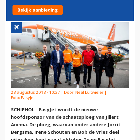
OKTOBER TEAM EASYJET
Bekijk aanbieding
23 augustus 2018 - 10:37 | Door:
Neal Luitwieler
|
Foto: EasyJet
SCHIPHOL - EasyJet wordt de nieuwe
hoofdsponsor van de schaatsploeg van Jillert
Anema. De ploeg, waarvan onder andere Jorrit
Bergsma, Irene Schouten en Bob de Vries deel
uitmaken, heet vanaf oktober Team EasyJet.