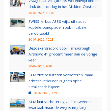
Vraag naar vliegtickets wereldwijd onder
druk door oorlog in het Midden-Oosten
30-07-2026, 10:36
SWISS-Airbus A330 wijkt uit nadat
koptelefoonoplader rook in cabine
veroorzaakt
30-07-2026, 10:23
Bezoekersrecord voor Farnborough
Airshow: 41 procent meer dan de vorige
keer
30-07-2026, 9:30
KLM ziet resultaten verbeteren, maar
achteroverleunen is geen optie:
‘Realistisch blijven’
30-07-2026, 9:29
KLM laat verbetering zien in tweede
kwartaal, maar de weg is nog lang