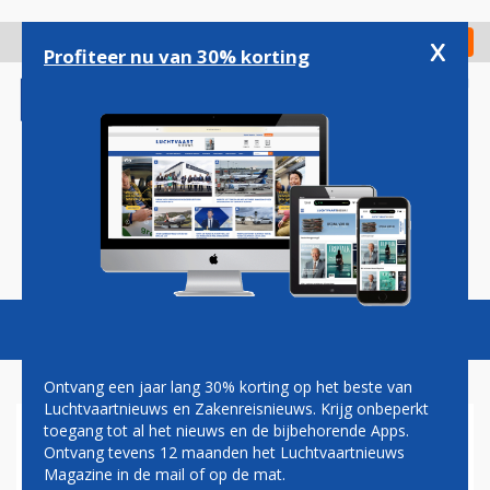
Overslaan
en
x
Digitaal Magazine
Registreer
Check in
naar
Profiteer nu van 30% korting
de
inhoud
gaan
Magazine
Podcasts
Vacatures
Toggl
naviga
Ontvang een jaar lang 30% korting op het beste van
Luchtvaartnieuws en Zakenreisnieuws. Krijg onbeperkt
toegang tot al het nieuws en de bijbehorende Apps.
SCHAATSPLOEG JILLERT
Ontvang tevens 12 maanden het Luchtvaartnieuws
ANEMA HEET VANAF
Magazine in de mail of op de mat.