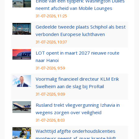
Einde van een tijdperk: Washington Dulles
neemt afscheid van Mobile Lounges
31-07-2026, 11:25
Gedeelde tweede plaats Schiphol als best
verbonden Europese luchthaven
31-07-2026, 10:37
LOT opent in maart 2027 nieuwe route
naar Hanoi
31-07-2026, 9:59
Voormalig financieel directeur KLM Erik
Swelheim aan de slag bij ProRail
31-07-2026, 9:09
Rusland trekt vliegvergunning Izhavia in
wegens zorgen over veiligheid
31-07-2026, 8:03
Wachttijd afgifte onderhoudslicenties
monteurs neemt af, maar krapte blijft