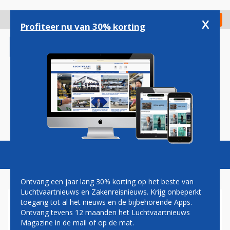
Overslaan
en
x
Digitaal Magazine
Registreer
Check in
naar
Profiteer nu van 30% korting
de
inhoud
gaan
Magazine
Podcasts
Vacatures
Toggl
naviga
Ontvang een jaar lang 30% korting op het beste van
Luchtvaartnieuws en Zakenreisnieuws. Krijg onbeperkt
toegang tot al het nieuws en de bijbehorende Apps.
SPICEJET: EIGEN BUSINESS
Ontvang tevens 12 maanden het Luchtvaartnieuws
CLASS DOOR WEGVALLEN JET
Magazine in de mail of op de mat.