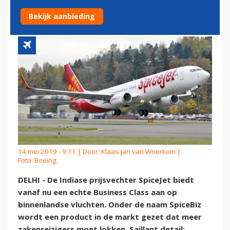
AIRWAYS
Bekijk aanbieding
14 mei 2019 - 9:11 | Door:
Klaas-Jan van Woerkom
|
Foto: Boeing
DELHI - De Indiase prijsvechter SpiceJet biedt
vanaf nu een echte Business Class aan op
binnenlandse vluchten. Onder de naam SpiceBiz
wordt een product in de markt gezet dat meer
zakenreizigers moet lokken. Saillant detail: