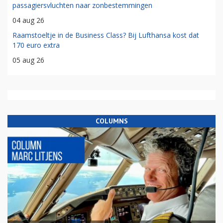
passagiersvluchten naar zonbestemmingen
04 aug 26
Raamstoeltje in de Business Class? Bij Lufthansa kost dat
170 euro extra
05 aug 26
COLUMNS