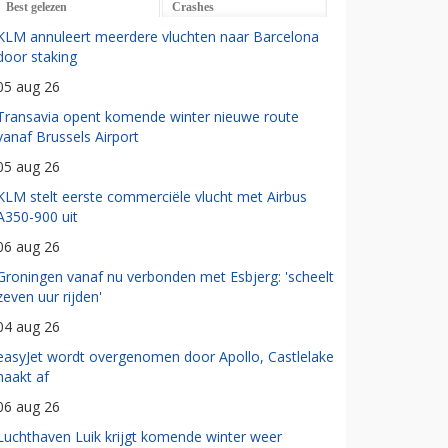
Best gelezen
Crashes
KLM annuleert meerdere vluchten naar Barcelona
door staking
05 aug 26
Transavia opent komende winter nieuwe route
vanaf Brussels Airport
05 aug 26
KLM stelt eerste commerciële vlucht met Airbus
A350-900 uit
06 aug 26
Groningen vanaf nu verbonden met Esbjerg: 'scheelt
zeven uur rijden'
04 aug 26
easyJet wordt overgenomen door Apollo, Castlelake
haakt af
06 aug 26
Luchthaven Luik krijgt komende winter weer