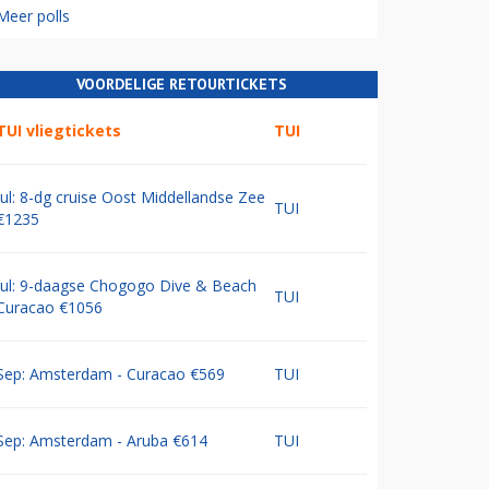
Meer polls
VOORDELIGE RETOURTICKETS
TUI vliegtickets
TUI
Jul: 8-dg cruise Oost Middellandse Zee
TUI
€1235
Jul: 9-daagse Chogogo Dive & Beach
TUI
Curacao €1056
Sep: Amsterdam - Curacao €569
TUI
Sep: Amsterdam - Aruba €614
TUI