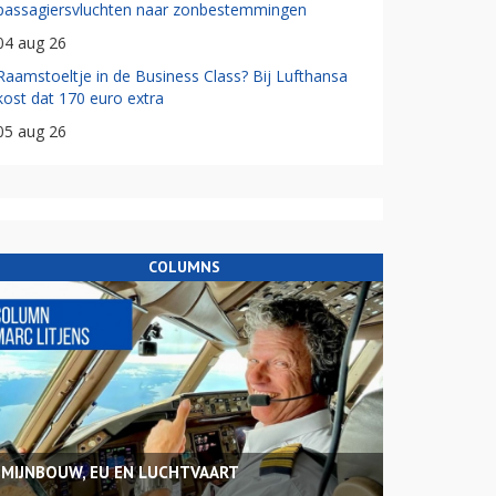
passagiersvluchten naar zonbestemmingen
04 aug 26
Raamstoeltje in de Business Class? Bij Lufthansa
kost dat 170 euro extra
05 aug 26
COLUMNS
MIJNBOUW, EU EN LUCHTVAART