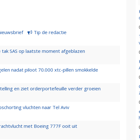
nieuwsbrief
Tip de redactie
 tak SAS op laatste moment afgeblazen
elen nadat piloot 70.000 xtc-pillen smokkelde
elling en ziet orderportefeuille verder groeien
chorting vluchten naar Tel Aviv
vrachtvlucht met Boeing 777F ooit uit