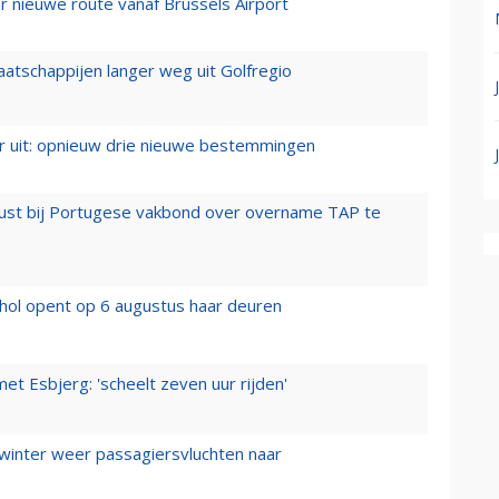
 nieuwe route vanaf Brussels Airport
aatschappijen langer weg uit Golfregio
er uit: opnieuw drie nieuwe bestemmingen
rust bij Portugese vakbond over overname TAP te
hol opent op 6 augustus haar deuren
t Esbjerg: 'scheelt zeven uur rijden'
 winter weer passagiersvluchten naar