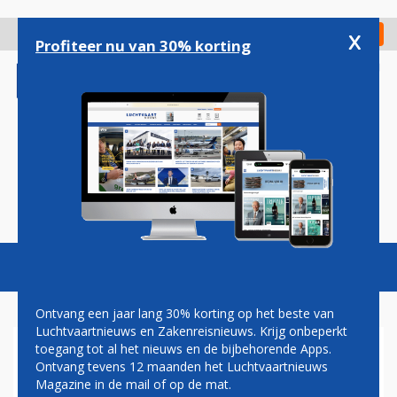
Overslaan
en
x
Digitaal Magazine
Registreer
Check in
naar
Profiteer nu van 30% korting
de
inhoud
gaan
Magazine
Podcasts
Vacatures
Toggl
naviga
Ontvang een jaar lang 30% korting op het beste van
Luchtvaartnieuws en Zakenreisnieuws. Krijg onbeperkt
toegang tot al het nieuws en de bijbehorende Apps.
TOEKOMST BUZZ ONDER DE
Ontvang tevens 12 maanden het Luchtvaartnieuws
LOEP
Magazine in de mail of op de mat.