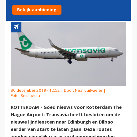
EDINBURGH EN BILBAO
Bekijk aanbieding
30 december 2019 - 12:52 | Door:
Neal Luitwieler
|
Foto: Reismedia
ROTTERDAM - Goed nieuws voor Rotterdam The
Hague Airport: Transavia heeft besloten om de
nieuwe lijndiensten naar Edinburgh en Bilbao
eerder van start te laten gaan. Deze routes
zouden eigenlijk pas in april geopend worden,