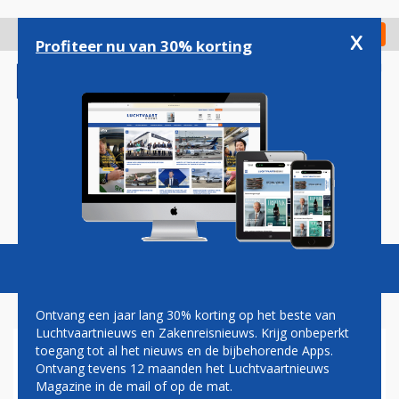
Overslaan
en
x
Digitaal Magazine
Registreer
Check in
naar
Profiteer nu van 30% korting
de
inhoud
gaan
Magazine
Podcasts
Vacatures
Toggl
naviga
Ontvang een jaar lang 30% korting op het beste van
Luchtvaartnieuws en Zakenreisnieuws. Krijg onbeperkt
toegang tot al het nieuws en de bijbehorende Apps.
TRANSAVIA EERDER VAN
Ontvang tevens 12 maanden het Luchtvaartnieuws
ROTTERDAM NAAR
Magazine in de mail of op de mat.