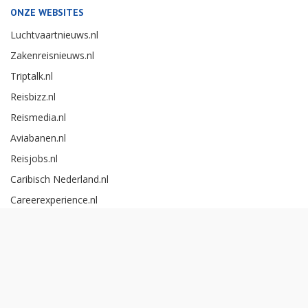
ONZE WEBSITES
Luchtvaartnieuws.nl
Zakenreisnieuws.nl
Triptalk.nl
Reisbizz.nl
Reismedia.nl
Aviabanen.nl
Reisjobs.nl
Caribisch Nederland.nl
Careerexperience.nl
Zakenreisawards.nl
Copyright Reismedia BV 2026 -
Cookieinstellingen