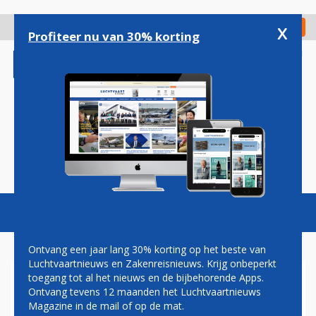
Overslaan
en
x
Digitaal Magazine
Registreer
Check in
naar
Profiteer nu van 30% korting
de
inhoud
gaan
Magazine
Podcasts
Vacatures
Toggl
naviga
Ontvang een jaar lang 30% korting op het beste van
Luchtvaartnieuws en Zakenreisnieuws. Krijg onbeperkt
toegang tot al het nieuws en de bijbehorende Apps.
TRANSAVIA VOOR HET EERST
Ontvang tevens 12 maanden het Luchtvaartnieuws
MET NIEUWE A321NEO NAAR
Magazine in de mail of op de mat.