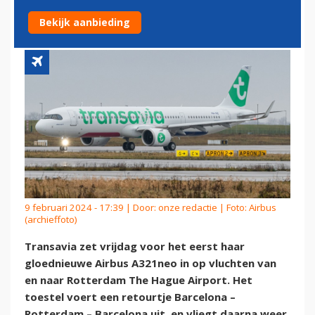
ROTTERDAM
Bekijk aanbieding
9 februari 2024 - 17:39 | Door:
onze redactie
| Foto: Airbus
(archieffoto)
Transavia zet vrijdag voor het eerst haar
gloednieuwe Airbus A321neo in op vluchten van
en naar Rotterdam The Hague Airport. Het
toestel voert een retourtje Barcelona –
Rotterdam – Barcelona uit, en vliegt daarna weer