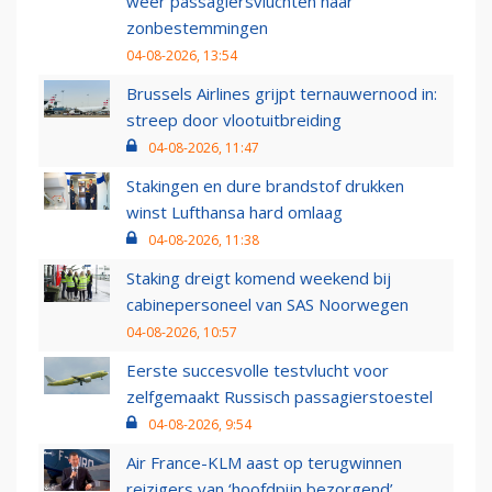
weer passagiersvluchten naar
zonbestemmingen
04-08-2026, 13:54
Brussels Airlines grijpt ternauwernood in:
streep door vlootuitbreiding
04-08-2026, 11:47
Stakingen en dure brandstof drukken
winst Lufthansa hard omlaag
04-08-2026, 11:38
Staking dreigt komend weekend bij
cabinepersoneel van SAS Noorwegen
04-08-2026, 10:57
Eerste succesvolle testvlucht voor
zelfgemaakt Russisch passagierstoestel
04-08-2026, 9:54
Air France-KLM aast op terugwinnen
reizigers van ‘hoofdpijn bezorgend’