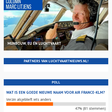
MIJNBOUW, EU EN LUCHTVAART
PARTNERS VAN LUCHTVAARTNIEUWS.NL!
POLL
WAT IS EEN GOEDE NIEUWE NAAM VOOR AIR FRANCE-KLM?
Verzin alsjeblieft iets anders
47% (81 stemmen)