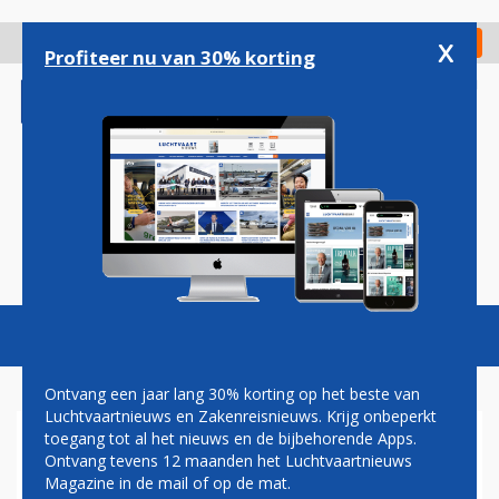
Overslaan
en
x
Digitaal Magazine
Registreer
Check in
naar
Profiteer nu van 30% korting
de
inhoud
gaan
Magazine
Podcasts
Vacatures
Toggl
naviga
Ontvang een jaar lang 30% korting op het beste van
Luchtvaartnieuws en Zakenreisnieuws. Krijg onbeperkt
toegang tot al het nieuws en de bijbehorende Apps.
VIDEO: BOEING 747 VAN
Ontvang tevens 12 maanden het Luchtvaartnieuws
LUFTHANSA MAAKT
Magazine in de mail of op de mat.