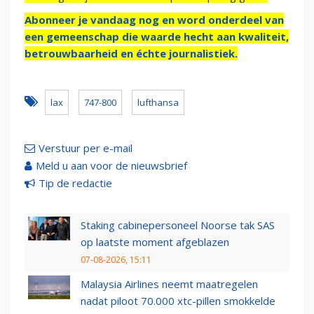
Abonneer je vandaag nog en word onderdeel van
een gemeenschap die waarde hecht aan kwaliteit,
betrouwbaarheid en échte journalistiek.
lax
747-800
lufthansa
Verstuur per e-mail
Meld u aan voor de nieuwsbrief
Tip de redactie
Staking cabinepersoneel Noorse tak SAS
op laatste moment afgeblazen
07-08-2026, 15:11
Malaysia Airlines neemt maatregelen
nadat piloot 70.000 xtc-pillen smokkelde