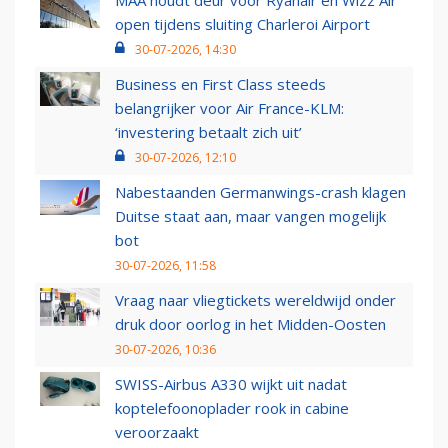
MAA houdt deur voor Ryanair en Wizz Air
open tijdens sluiting Charleroi Airport
30-07-2026, 14:30
Business en First Class steeds
belangrijker voor Air France-KLM:
‘investering betaalt zich uit’
30-07-2026, 12:10
Nabestaanden Germanwings-crash klagen
Duitse staat aan, maar vangen mogelijk
bot
30-07-2026, 11:58
Vraag naar vliegtickets wereldwijd onder
druk door oorlog in het Midden-Oosten
30-07-2026, 10:36
SWISS-Airbus A330 wijkt uit nadat
koptelefoonoplader rook in cabine
veroorzaakt