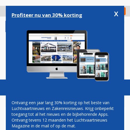
Overslaan
en
x
Digitaal Magazine
Registreer
Check in
naar
Profiteer nu van 30% korting
de
inhoud
gaan
Magazine
Podcasts
Vacatures
Toggl
naviga
Ontvang een jaar lang 30% korting op het beste van
Luchtvaartnieuws en Zakenreisnieuws. Krijg onbeperkt
toegang tot al het nieuws en de bijbehorende Apps.
VIRGIN ATLANTIC PLAATST
Ontvang tevens 12 maanden het Luchtvaartnieuws
AANVULLENDE ORDER VOOR
Magazine in de mail of op de mat.