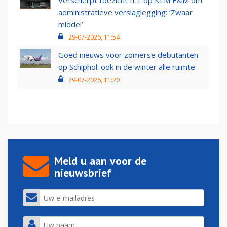
Verscherpt toezicht ILT op KLM E&M om
administratieve verslaglegging: ‘Zwaar
middel’
29-07-2026, 11:54
Goed nieuws voor zomerse debutanten
op Schiphol: ook in de winter alle ruimte
29-07-2026, 11:20
Meld u aan voor de
nieuwsbrief