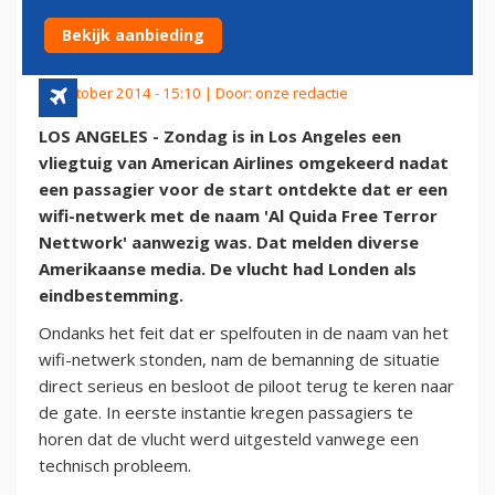
AMERICAN AIRLINES
Bekijk aanbieding
28 oktober 2014 - 15:10 | Door:
onze redactie
LOS ANGELES - Zondag is in Los Angeles een
vliegtuig van American Airlines omgekeerd nadat
een passagier voor de start ontdekte dat er een
wifi-netwerk met de naam 'Al Quida Free Terror
Nettwork' aanwezig was. Dat melden diverse
Amerikaanse media. De vlucht had Londen als
eindbestemming.
Ondanks het feit dat er spelfouten in de naam van het
wifi-netwerk stonden, nam de bemanning de situatie
direct serieus en besloot de piloot terug te keren naar
de gate. In eerste instantie kregen passagiers te
horen dat de vlucht werd uitgesteld vanwege een
technisch probleem.