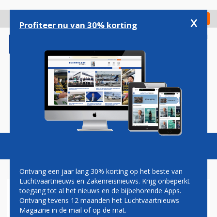
Overslaan
en
x
Digitaal Magazine
Registreer
Check in
naar
Profiteer nu van 30% korting
de
inhoud
gaan
Magazine
Podcasts
Vacatures
Toggl
naviga
Ontvang een jaar lang 30% korting op het beste van
Luchtvaartnieuws en Zakenreisnieuws. Krijg onbeperkt
toegang tot al het nieuws en de bijbehorende Apps.
WIFI NETWERK MET NAAM
Ontvang tevens 12 maanden het Luchtvaartnieuws
‘AL-QAIDA’ IN TOESTEL
Magazine in de mail of op de mat.