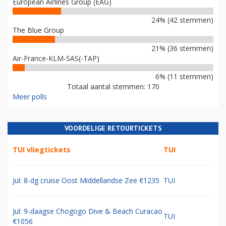
European Airlines Group (EAG)
24% (42 stemmen)
The Blue Group
21% (36 stemmen)
Air-France-KLM-SAS(-TAP)
6% (11 stemmen)
Totaal aantal stemmen: 170
Meer polls
VOORDELIGE RETOURTICKETS
TUI vliegtickets
TUI
Jul: 8-dg cruise Oost Middellandse Zee €1235
TUI
Jul: 9-daagse Chogogo Dive & Beach Curacao
TUI
€1056