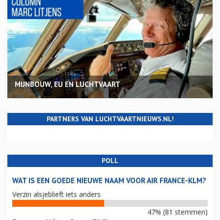
MIJNBOUW, EU EN LUCHTVAART
PARTNERS VAN LUCHTVAARTNIEUWS.NL!
POLL
WAT IS EEN GOEDE NIEUWE NAAM VOOR AIR FRANCE-KLM?
Verzin alsjeblieft iets anders
47% (81 stemmen)