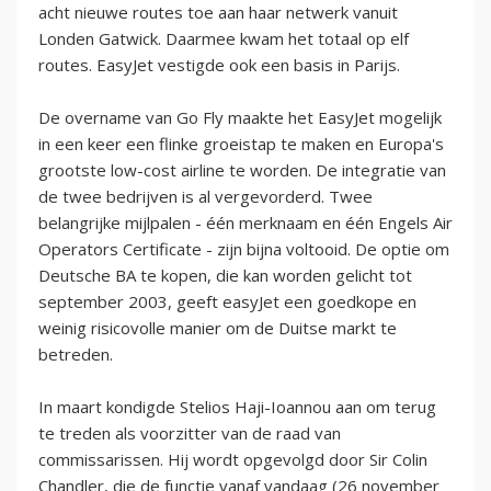
acht nieuwe routes toe aan haar netwerk vanuit
Londen Gatwick. Daarmee kwam het totaal op elf
routes. EasyJet vestigde ook een basis in Parijs.
De overname van Go Fly maakte het EasyJet mogelijk
in een keer een flinke groeistap te maken en Europa's
grootste low-cost airline te worden. De integratie van
de twee bedrijven is al vergevorderd. Twee
belangrijke mijlpalen - één merknaam en één Engels Air
Operators Certificate - zijn bijna voltooid. De optie om
Deutsche BA te kopen, die kan worden gelicht tot
september 2003, geeft easyJet een goedkope en
weinig risicovolle manier om de Duitse markt te
betreden.
In maart kondigde Stelios Haji-Ioannou aan om terug
te treden als voorzitter van de raad van
commissarissen. Hij wordt opgevolgd door Sir Colin
Chandler, die de functie vanaf vandaag (26 november