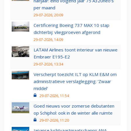
halfjaar: eind volgend jaar 75 A320neo’s
per maand
29-07-2026, 20:09
Certificering Boeing 737 MAX 10 stap
dichterbij: vliegproeven afgerond
29-07-2026, 14:09
LATAM Airlines toont interieur van nieuwe
Embraer E195-E2
29-07-2026, 13:34
Verscherpt toezicht ILT op KLM E&M om
administratieve verslaglegging: ‘Zwaar
middel’
29-07-2026, 11:54
Goed nieuws voor zomerse debutanten
op Schiphol: ook in de winter alle ruimte
29-07-2026, 11:20
Japanse luchtvaartmaatschappij ANA