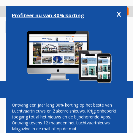
Overslaan
en
x
Digitaal Magazine
Registreer
Check in
naar
Profiteer nu van 30% korting
de
inhoud
gaan
Magazine
Podcasts
Vacatures
Toggl
naviga
Ontvang een jaar lang 30% korting op het beste van
Luchtvaartnieuws en Zakenreisnieuws. Krijg onbeperkt
toegang tot al het nieuws en de bijbehorende Apps.
WINST EASYJET GROEIT MET
Ontvang tevens 12 maanden het Luchtvaartnieuws
78 PROCENT NA OVERNAME
Magazine in de mail of op de mat.