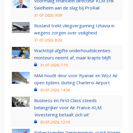
Voormalig financieel directeur KLM Erik
Swelheim aan de slag bij ProRail
31-07-2026, 9:09
Rusland trekt vliegvergunning Izhavia in
wegens zorgen over veiligheid
31-07-2026, 8:03
Wachttijd afgifte onderhoudslicenties
monteurs neemt af, maar krapte blijft
31-07-2026, 7:15
MAA houdt deur voor Ryanair en Wizz Air
open tijdens sluiting Charleroi Airport
30-07-2026, 14:30
Business en First Class steeds
belangrijker voor Air France-KLM:
‘investering betaalt zich uit’
30-07-2026, 12:10
Nabestaanden Germanwings-crash klagen