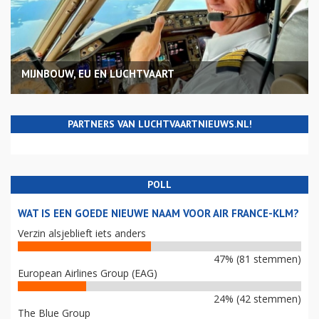
MIJNBOUW, EU EN LUCHTVAART
PARTNERS VAN LUCHTVAARTNIEUWS.NL!
POLL
WAT IS EEN GOEDE NIEUWE NAAM VOOR AIR FRANCE-KLM?
Verzin alsjeblieft iets anders
47% (81 stemmen)
European Airlines Group (EAG)
24% (42 stemmen)
The Blue Group