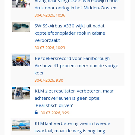
Vraag naar vliegtickets wereldwijd onder
druk door oorlog in het Midden-Oosten
30-07-2026, 10:36
SWISS-Airbus A330 wijkt uit nadat
koptelefoonoplader rook in cabine
veroorzaakt
30-07-2026, 10:23
Bezoekersrecord voor Farnborough
Airshow: 41 procent meer dan de vorige
keer
30-07-2026, 9:30
KLM ziet resultaten verbeteren, maar
achteroverleunen is geen optie:
‘Realistisch blijven’
30-07-2026, 9:29
KLM laat verbetering zien in tweede
kwartaal, maar de weg is nog lang