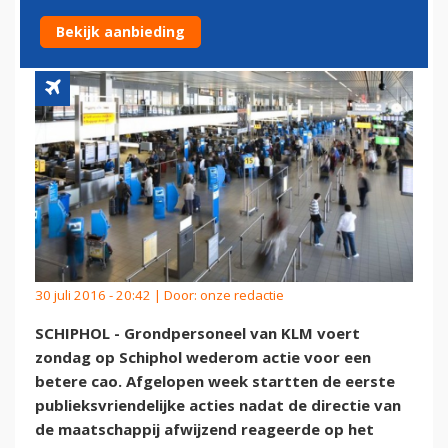
INCHECKBALIES
Bekijk aanbieding
30 juli 2016 - 20:42 | Door:
onze redactie
SCHIPHOL - Grondpersoneel van KLM voert
zondag op Schiphol wederom actie voor een
betere cao. Afgelopen week startten de eerste
publieksvriendelijke acties nadat de directie van
de maatschappij afwijzend reageerde op het