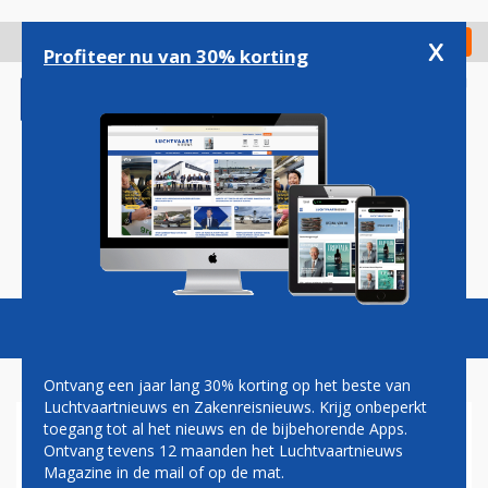
Overslaan
en
x
Digitaal Magazine
Registreer
Check in
naar
Profiteer nu van 30% korting
de
inhoud
gaan
Magazine
Podcasts
Vacatures
Toggl
naviga
Ontvang een jaar lang 30% korting op het beste van
Luchtvaartnieuws en Zakenreisnieuws. Krijg onbeperkt
toegang tot al het nieuws en de bijbehorende Apps.
ZONDAG ACTIES
Ontvang tevens 12 maanden het Luchtvaartnieuws
GRONDPERSONEEL KLM BIJ
Magazine in de mail of op de mat.