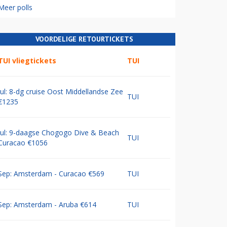
Meer polls
VOORDELIGE RETOURTICKETS
TUI vliegtickets
TUI
Jul: 8-dg cruise Oost Middellandse Zee
TUI
€1235
Jul: 9-daagse Chogogo Dive & Beach
TUI
Curacao €1056
Sep: Amsterdam - Curacao €569
TUI
Sep: Amsterdam - Aruba €614
TUI