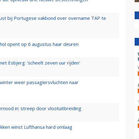
rust bij Portugese vakbond over overname TAP te
hol opent op 6 augustus haar deuren
t Esbjerg: 'scheelt zeven uur rijden'
 winter weer passagiersvluchten naar
ernood in: streep door vlootuitbreiding
ukken winst Lufthansa hard omlaag