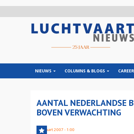
Overslaan
en
naar
de
inhoud
gaan
NIEUWS
COLUMNS & BLOGS
CAREER
AANTAL NEDERLANDSE B
BOVEN VERWACHTING
15 maart 2007 - 1:00