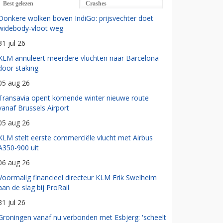
Best gelezen
Crashes
Donkere wolken boven IndiGo: prijsvechter doet
widebody-vloot weg
31 jul 26
KLM annuleert meerdere vluchten naar Barcelona
door staking
05 aug 26
Transavia opent komende winter nieuwe route
vanaf Brussels Airport
05 aug 26
KLM stelt eerste commerciële vlucht met Airbus
A350-900 uit
06 aug 26
Voormalig financieel directeur KLM Erik Swelheim
aan de slag bij ProRail
31 jul 26
Groningen vanaf nu verbonden met Esbjerg: 'scheelt