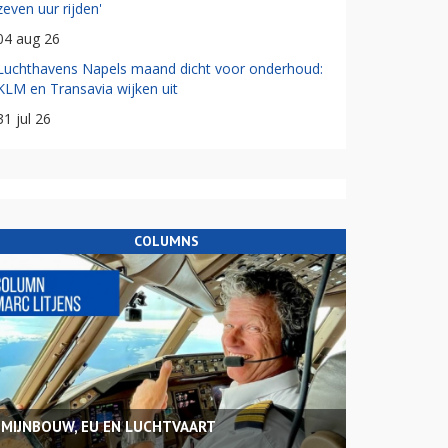
zeven uur rijden'
04 aug 26
Luchthavens Napels maand dicht voor onderhoud:
KLM en Transavia wijken uit
31 jul 26
COLUMNS
MIJNBOUW, EU EN LUCHTVAART