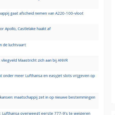
happij gaat afscheid nemen van A220-100-vloot
 Apollo, Castlelake haakt af
n de luchtvaart
t vliegveld Maastricht zich aan bij ANVR
t onder meer Lufthansa en easyJet slots vrijgeven op
ansen: maatschappij zet in op nieuwe bestemmingen
er: Lufthansa overweegt eerste 777-9’s te weigeren