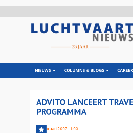
Overslaan
en
naar
de
inhoud
gaan
NIEUWS
COLUMNS & BLOGS
CAREER
ADVITO LANCEERT TRAV
PROGRAMMA
21 februari 2007 - 1:00