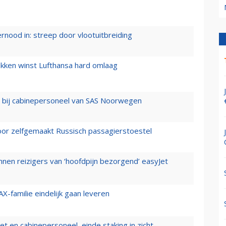
ernood in: streep door vlootuitbreiding
ukken winst Lufthansa hard omlaag
 bij cabinepersoneel van SAS Noorwegen
voor zelfgemaakt Russisch passagierstoestel
nen reizigers van ‘hoofdpijn bezorgend’ easyJet
X-familie eindelijk gaan leveren
t en cabinepersoneel, einde staking in zicht