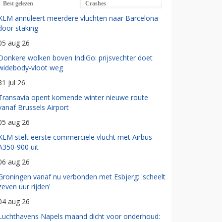
Best gelezen
Crashes
KLM annuleert meerdere vluchten naar Barcelona
door staking
05 aug 26
Donkere wolken boven IndiGo: prijsvechter doet
widebody-vloot weg
31 jul 26
Transavia opent komende winter nieuwe route
vanaf Brussels Airport
05 aug 26
KLM stelt eerste commerciële vlucht met Airbus
A350-900 uit
06 aug 26
Groningen vanaf nu verbonden met Esbjerg: 'scheelt
zeven uur rijden'
04 aug 26
Luchthavens Napels maand dicht voor onderhoud: