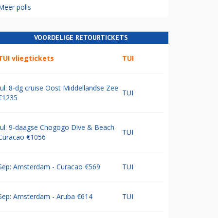
Meer polls
VOORDELIGE RETOURTICKETS
TUI vliegtickets
TUI
Jul: 8-dg cruise Oost Middellandse Zee
TUI
€1235
Jul: 9-daagse Chogogo Dive & Beach
TUI
Curacao €1056
Sep: Amsterdam - Curacao €569
TUI
Sep: Amsterdam - Aruba €614
TUI