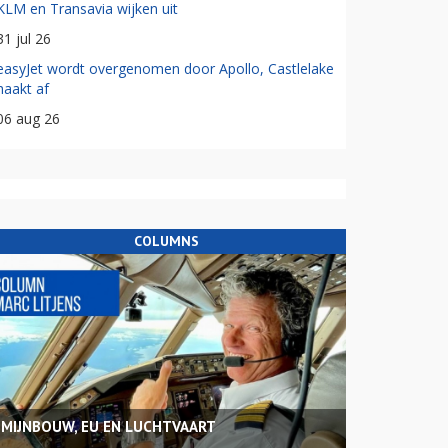
KLM en Transavia wijken uit
31 jul 26
easyJet wordt overgenomen door Apollo, Castlelake
haakt af
06 aug 26
COLUMNS
MIJNBOUW, EU EN LUCHTVAART