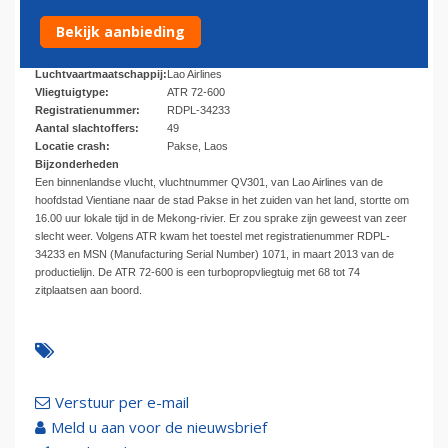
16 oktober 2013 - 10:15
Bekijk aanbieding
Datum:
16-10-2013
Luchtvaartmaatschappij:
Lao Airlines
Vliegtuigtype:
ATR 72-600
Registratienummer:
RDPL-34233
Aantal slachtoffers:
49
Locatie crash:
Pakse, Laos
Bijzonderheden
Een binnenlandse vlucht, vluchtnummer QV301, van Lao Airlines van de
hoofdstad Vientiane naar de stad Pakse in het zuiden van het land, stortte om
16.00 uur lokale tijd in de Mekong-rivier. Er zou sprake zijn geweest van zeer
slecht weer. Volgens ATR kwam het toestel met registratienummer RDPL-
34233 en MSN (Manufacturing Serial Number) 1071, in maart 2013 van de
productielijn. De ATR 72-600 is een turbopropvliegtuig met 68 tot 74
zitplaatsen aan boord.
Verstuur per e-mail
Meld u aan voor de nieuwsbrief