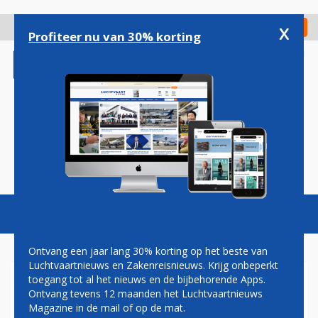
Overslaan
en
x
Digitaal Magazine
Registreer
Check in
naar
Profiteer nu van 30% korting
de
inhoud
gaan
Magazine
Podcasts
Vacatures
Toggl
naviga
Ontvang een jaar lang 30% korting op het beste van
Luchtvaartnieuws en Zakenreisnieuws. Krijg onbeperkt
toegang tot al het nieuws en de bijbehorende Apps.
LAO AIRLINES: ATR 72-600
Ontvang tevens 12 maanden het Luchtvaartnieuws
Magazine in de mail of op de mat.