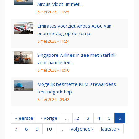
Airbus-vloot uit met...
8 mei 2026 - 11:25
Emirates voorziet Airbus A380 van
enorme vlag op de romp
8 mei 2026 - 11:24
Singapore Airlines in zee met Starlink
voor aanbieden...
8 mei 2026 - 10:10
Mogelijk besmette KLM-stewardess
test negatief op...
8 mei 2026 - 09:42
« eerste
‹ vorige
…
2
3
4
5
6
7
8
9
10
…
volgende ›
laatste »