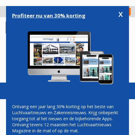
Overslaan
en
x
Digitaal Magazine
Registreer
Check in
naar
Profiteer nu van 30% korting
de
inhoud
gaan
Magazine
Podcasts
Vacatures
Toggl
naviga
Ontvang een jaar lang 30% korting op het beste van
Luchtvaartnieuws en Zakenreisnieuws. Krijg onbeperkt
toegang tot al het nieuws en de bijbehorende Apps.
AIRLINES
Ontvang tevens 12 maanden het Luchtvaartnieuws
Magazine in de mail of op de mat.