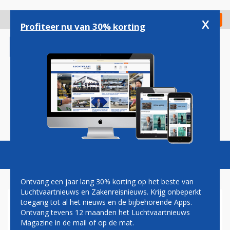
Overslaan
en
x
Digitaal Magazine
Registreer
Check in
naar
Profiteer nu van 30% korting
de
inhoud
gaan
Magazine
Podcasts
Vacatures
Toggl
naviga
Ontvang een jaar lang 30% korting op het beste van
Luchtvaartnieuws en Zakenreisnieuws. Krijg onbeperkt
toegang tot al het nieuws en de bijbehorende Apps.
AIRLINES
Ontvang tevens 12 maanden het Luchtvaartnieuws
Magazine in de mail of op de mat.