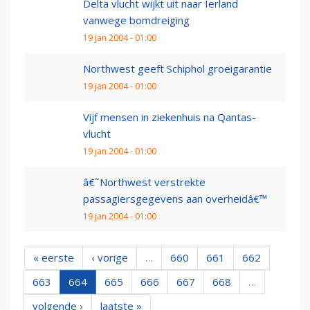
Delta vlucht wijkt uit naar Ierland
vanwege bomdreiging
19 jan 2004 - 01:00
Northwest geeft Schiphol groeigarantie
19 jan 2004 - 01:00
Vijf mensen in ziekenhuis na Qantas-
vlucht
19 jan 2004 - 01:00
â€˜Northwest verstrekte
passagiersgegevens aan overheidâ€™
19 jan 2004 - 01:00
« eerste
‹ vorige
…
660
661
662
663
664
665
666
667
668
…
volgende ›
laatste »