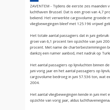
ZAVENTEM - Tijdens de eerste zes maanden va
luchthaven Brussel. Dat is een groei van 4,7 p
bekend. Het verwerkte cargovolume groeide me
vliegbewegingen bleef met 125.196 vrijwel geli
Het totale aantal passagiers dat in juni gebru
groei van 6,1 procent ten opzichte van juni 20
procent. Met name de charterbestemmingen bui
dankzij een ruimer aanbod, met nadruk op Turki
Het aantal passagiers op lijnvluchten binnen 
juni vorig jaar en het aantal passagiers op lij
cargovolume bedroeg in juni 57.536 ton, wat ee
2004.
Het aantal vliegbewegingen kende in juni met e
opzichte van vorig jaar, aldus luchthaveneigena