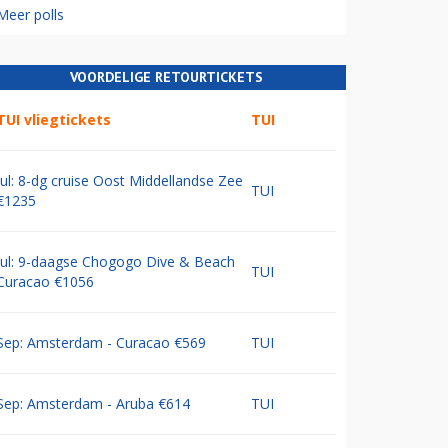
Meer polls
VOORDELIGE RETOURTICKETS
TUI vliegtickets
TUI
Jul: 8-dg cruise Oost Middellandse Zee
TUI
€1235
Jul: 9-daagse Chogogo Dive & Beach
TUI
Curacao €1056
Sep: Amsterdam - Curacao €569
TUI
Sep: Amsterdam - Aruba €614
TUI