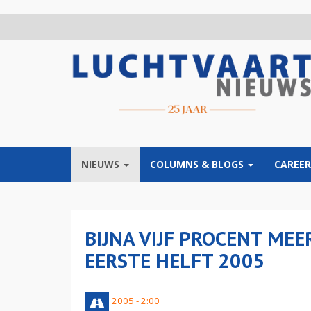
Overslaan
en
naar
de
inhoud
gaan
NIEUWS
COLUMNS & BLOGS
CAREER
BIJNA VIJF PROCENT MEE
EERSTE HELFT 2005
20 juli 2005 - 2:00