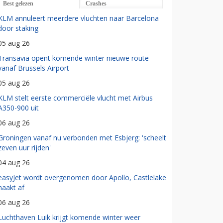
Best gelezen
Crashes
KLM annuleert meerdere vluchten naar Barcelona
door staking
05 aug 26
Transavia opent komende winter nieuwe route
vanaf Brussels Airport
05 aug 26
KLM stelt eerste commerciële vlucht met Airbus
A350-900 uit
06 aug 26
Groningen vanaf nu verbonden met Esbjerg: 'scheelt
zeven uur rijden'
04 aug 26
easyJet wordt overgenomen door Apollo, Castlelake
haakt af
06 aug 26
Luchthaven Luik krijgt komende winter weer