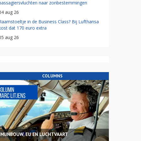
passagiersvluchten naar zonbestemmingen
04 aug 26
Raamstoeltje in de Business Class? Bij Lufthansa
kost dat 170 euro extra
05 aug 26
COLUMNS
MIJNBOUW, EU EN LUCHTVAART