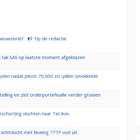
nieuwsbrief
Tip de redactie
 tak SAS op laatste moment afgeblazen
elen nadat piloot 70.000 xtc-pillen smokkelde
elling en ziet orderportefeuille verder groeien
chorting vluchten naar Tel Aviv
vrachtvlucht met Boeing 777F ooit uit