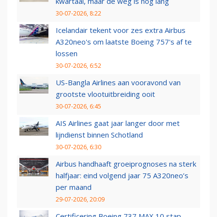
kwartaal, maar de weg is nog lang
30-07-2026, 8:22
Icelandair tekent voor zes extra Airbus
A320neo's om laatste Boeing 757's af te
lossen
30-07-2026, 6:52
US-Bangla Airlines aan vooravond van
grootste vlootuitbreiding ooit
30-07-2026, 6:45
AIS Airlines gaat jaar langer door met
lijndienst binnen Schotland
30-07-2026, 6:30
Airbus handhaaft groeiprognoses na sterk
halfjaar: eind volgend jaar 75 A320neo’s
per maand
29-07-2026, 20:09
Certificering Boeing 737 MAX 10 stap