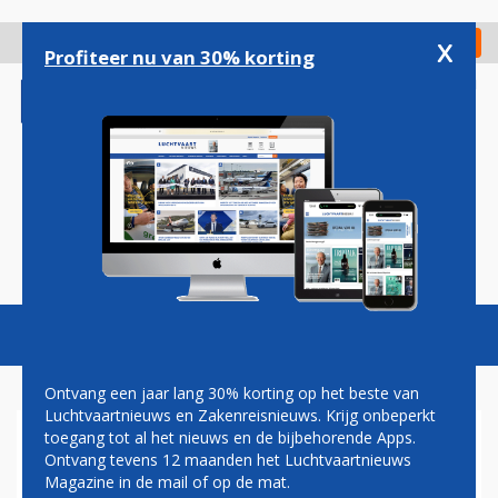
Overslaan
en
x
Digitaal Magazine
Registreer
Check in
naar
Profiteer nu van 30% korting
de
inhoud
gaan
Magazine
Podcasts
Vacatures
Toggl
naviga
Ontvang een jaar lang 30% korting op het beste van
Luchtvaartnieuws en Zakenreisnieuws. Krijg onbeperkt
toegang tot al het nieuws en de bijbehorende Apps.
BRUSSELS AIRPORT ZET
Ontvang tevens 12 maanden het Luchtvaartnieuws
STIJGENDE LIJN IN 2024
Magazine in de mail of op de mat.