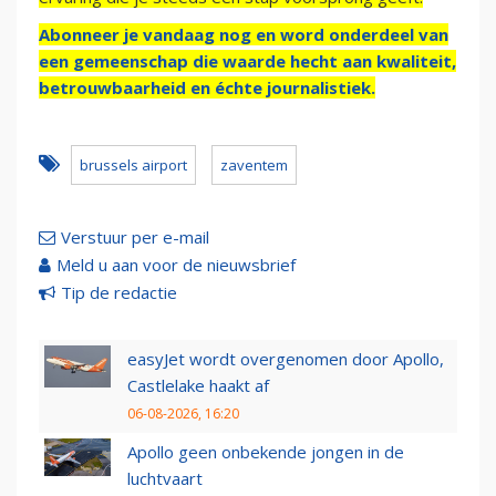
Abonneer je vandaag nog en word onderdeel van
een gemeenschap die waarde hecht aan kwaliteit,
betrouwbaarheid en échte journalistiek.
brussels airport
zaventem
Verstuur per e-mail
Meld u aan voor de nieuwsbrief
Tip de redactie
easyJet wordt overgenomen door Apollo,
Castlelake haakt af
06-08-2026, 16:20
Apollo geen onbekende jongen in de
luchtvaart