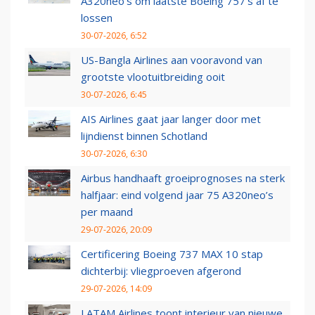
A320neo's om laatste Boeing 757's af te
lossen
30-07-2026, 6:52
US-Bangla Airlines aan vooravond van
grootste vlootuitbreiding ooit
30-07-2026, 6:45
AIS Airlines gaat jaar langer door met
lijndienst binnen Schotland
30-07-2026, 6:30
Airbus handhaaft groeiprognoses na sterk
halfjaar: eind volgend jaar 75 A320neo’s
per maand
29-07-2026, 20:09
Certificering Boeing 737 MAX 10 stap
dichterbij: vliegproeven afgerond
29-07-2026, 14:09
LATAM Airlines toont interieur van nieuwe