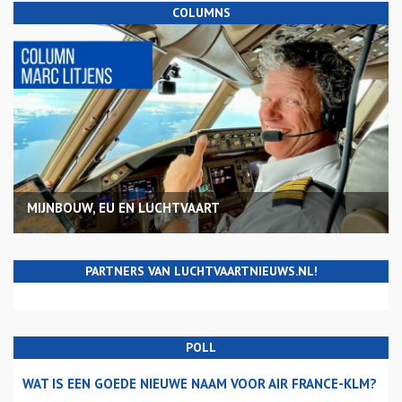
COLUMNS
MIJNBOUW, EU EN LUCHTVAART
PARTNERS VAN LUCHTVAARTNIEUWS.NL!
POLL
WAT IS EEN GOEDE NIEUWE NAAM VOOR AIR FRANCE-KLM?