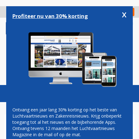
Overslaan
en
x
Digitaal Magazine
Registreer
Check in
naar
Profiteer nu van 30% korting
de
inhoud
gaan
Magazine
Podcasts
Vacatures
Toggl
naviga
Ontvang een jaar lang 30% korting op het beste van
Luchtvaartnieuws en Zakenreisnieuws. Krijg onbeperkt
toegang tot al het nieuws en de bijbehorende Apps.
DIEVEN STELEN DRUGS EN
Ontvang tevens 12 maanden het Luchtvaartnieuws
SIGARETTEN BIJ DOUANE
Magazine in de mail of op de mat.