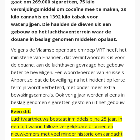
gaat om 269.000 sigaretten, 75 kilo
versnijdingsmiddel om cocaïne mee te maken, 29
kilo cannabis en 1392 kilo tabak voor
waterpijpen. Die haalden de dieven uit een
gebouw op het luchthaventerrein waar de
douane in beslag genomen middelen opslaat.
Volgens de Vlaamse openbare omroep VRT heeft het
ministerie van Financiën, dat verantwoordelijk is voor
de douane, aan de luchthaven gevraagd het gebouw
beter te beveiligen. Een woordvoerder van Brussels
Airport zei dat de beveiliging na het incident op korte
termijn wordt verbeterd, met onder meer extra
bewakingscamera's. Ook vorig jaar werden al eens in
beslag genomen sigaretten gestolen uit het gebouw.
Even dit:
Luchtvaartnieuws bestaat inmiddels bijna 25 jaar. In
een tijd waarin talloze vergelijkbare bronnen en
nieuwkomers met veel minder historie om aandacht