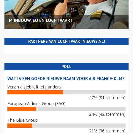
MIJNBOUW, EU EN LUCHTVAART
PARTNERS VAN LUCHTVAARTNIEUWS.NL!
POLL
WAT IS EEN GOEDE NIEUWE NAAM VOOR AIR FRANCE-KLM?
Verzin alsjeblieft iets anders
47% (81 stemmen)
European Airlines Group (EAG)
24% (42 stemmen)
The Blue Group
21% (36 stemmen)