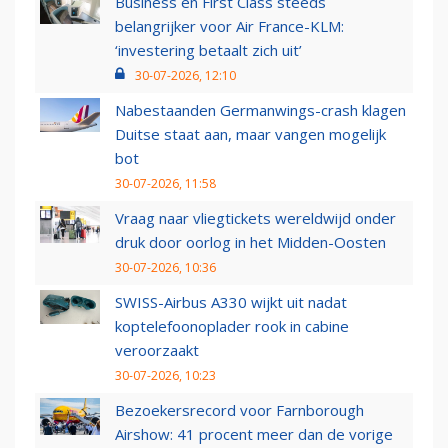
Business en First Class steeds
belangrijker voor Air France-KLM:
‘investering betaalt zich uit’
30-07-2026, 12:10
Nabestaanden Germanwings-crash klagen
Duitse staat aan, maar vangen mogelijk
bot
30-07-2026, 11:58
Vraag naar vliegtickets wereldwijd onder
druk door oorlog in het Midden-Oosten
30-07-2026, 10:36
SWISS-Airbus A330 wijkt uit nadat
koptelefoonoplader rook in cabine
veroorzaakt
30-07-2026, 10:23
Bezoekersrecord voor Farnborough
Airshow: 41 procent meer dan de vorige