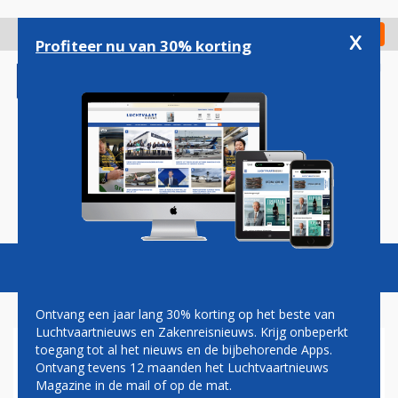
Overslaan
en
x
Digitaal Magazine
Registreer
Check in
naar
Profiteer nu van 30% korting
de
inhoud
gaan
Magazine
Podcasts
Vacatures
Toggl
naviga
Ontvang een jaar lang 30% korting op het beste van
Luchtvaartnieuws en Zakenreisnieuws. Krijg onbeperkt
toegang tot al het nieuws en de bijbehorende Apps.
FRAPORT GROUP MELDT
Ontvang tevens 12 maanden het Luchtvaartnieuws
UITSTEKENDE RESULTATEN
Magazine in de mail of op de mat.