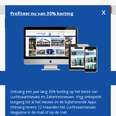
Overslaan
en
x
Digitaal Magazine
Registreer
Check in
naar
Profiteer nu van 30% korting
de
inhoud
gaan
Magazine
Podcasts
Vacatures
Toggl
naviga
Ontvang een jaar lang 30% korting op het beste van
Luchtvaartnieuws en Zakenreisnieuws. Krijg onbeperkt
toegang tot al het nieuws en de bijbehorende Apps.
GROENLINKS: GRONINGEN
Ontvang tevens 12 maanden het Luchtvaartnieuws
AIRPORT IS TE DRUK EN
Magazine in de mail of op de mat.