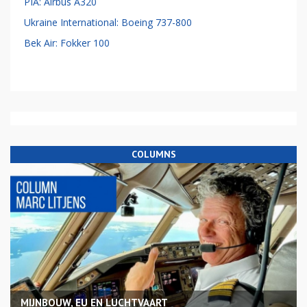
PIA: Airbus A320
Ukraine International: Boeing 737-800
Bek Air: Fokker 100
COLUMNS
MIJNBOUW, EU EN LUCHTVAART