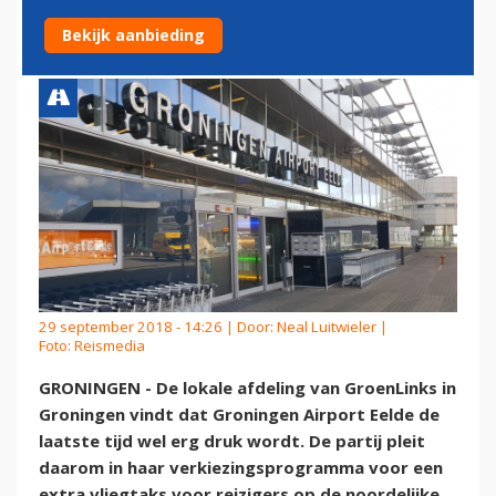
VERVUILEND
Bekijk aanbieding
29 september 2018 - 14:26 | Door:
Neal Luitwieler
|
Foto: Reismedia
GRONINGEN - De lokale afdeling van GroenLinks in
Groningen vindt dat Groningen Airport Eelde de
laatste tijd wel erg druk wordt. De partij pleit
daarom in haar verkiezingsprogramma voor een
extra vliegtaks voor reizigers op de noordelijke