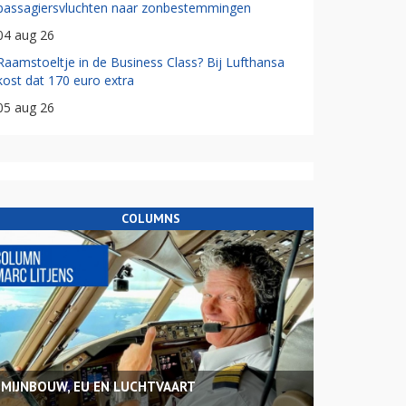
passagiersvluchten naar zonbestemmingen
04 aug 26
Raamstoeltje in de Business Class? Bij Lufthansa
kost dat 170 euro extra
05 aug 26
COLUMNS
MIJNBOUW, EU EN LUCHTVAART