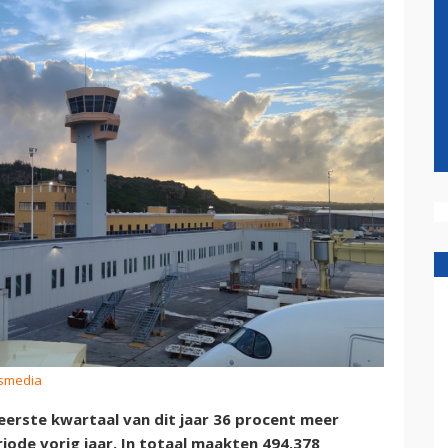
ismedia
 eerste kwartaal van dit jaar 36 procent meer
iode vorig jaar. In totaal maakten 494.378