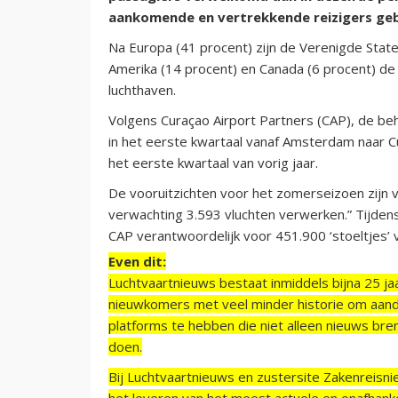
aankomende en vertrekkende reizigers geb
Na Europa (41 procent) zijn de Verenigde State
Amerika (14 procent) en Canada (6 procent) de
luchthaven.
Volgens Curaçao Airport Partners (CAP), de beh
in het eerste kwartaal vanaf Amsterdam naar 
het eerste kwartaal van vorig jaar.
De vooruitzichten voor het zomerseizoen zijn v
verwachting 3.593 vluchten verwerken.” Tijde
CAP verantwoordelijk voor 451.900 ‘stoeltjes’
Even dit:
Luchtvaartnieuws bestaat inmiddels bijna 25 jaa
nieuwkomers met veel minder historie om aand
platforms te hebben die niet alleen nieuws bre
doen.
Bij Luchtvaartnieuws en zustersite Zakenreisn
het leveren van het meest actuele en onafhankel