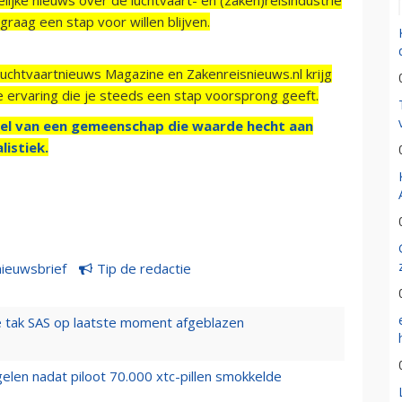
raag een stap voor willen blijven.
Luchtvaartnieuws Magazine en Zakenreisnieuws.nl krijg
e ervaring die je steeds een stap voorsprong geeft.
el van een gemeenschap die waarde hecht aan
listiek.
nieuwsbrief
Tip de redactie
 tak SAS op laatste moment afgeblazen
elen nadat piloot 70.000 xtc-pillen smokkelde