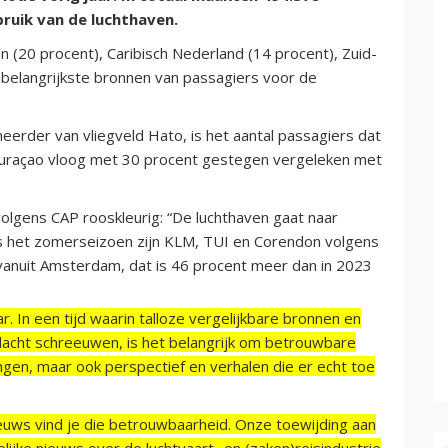
ruik van de luchthaven.
n (20 procent), Caribisch Nederland (14 procent), Zuid-
 belangrijkste bronnen van passagiers voor de
eerder van vliegveld Hato, is het aantal passagiers dat
Curaçao vloog met 30 procent gestegen vergeleken met
olgens CAP rooskleurig: “De luchthaven gaat naar
ns het zomerseizoen zijn KLM, TUI en Corendon volgens
 vanuit Amsterdam, dat is 46 procent meer dan in 2023
r. In een tijd waarin talloze vergelijkbare bronnen en
acht schreeuwen, is het belangrijk om betrouwbare
ngen, maar ook perspectief en verhalen die er echt toe
ieuws vind je die betrouwbaarheid. Onze toewijding aan
ijke nieuws over de luchtvaart- en (zaken)reisindustrie