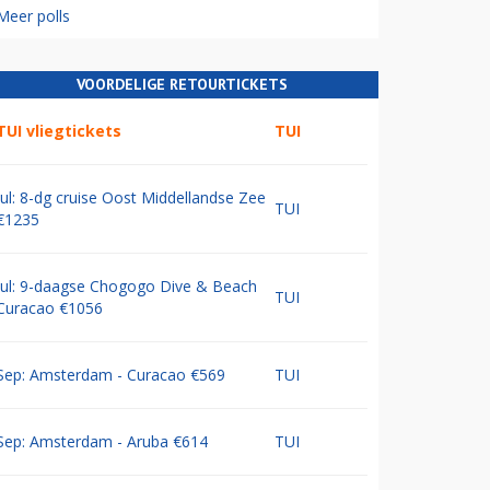
Meer polls
VOORDELIGE RETOURTICKETS
TUI vliegtickets
TUI
Jul: 8-dg cruise Oost Middellandse Zee
TUI
€1235
Jul: 9-daagse Chogogo Dive & Beach
TUI
Curacao €1056
Sep: Amsterdam - Curacao €569
TUI
Sep: Amsterdam - Aruba €614
TUI