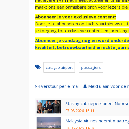
maakt ons een onmisbare bron voor lezers die g
Abonneer je voor exclusieve content:
Door je te abonneren op Luchtvaartnieuws.nl, 
je toegang tot exclusieve content en jarenlang
Abonneer je vandaag nog en word onderde
kwaliteit, betrouwbaarheid en échte journa
curaçao airport
passagiers
Verstuur per e-mail
Meld u aan voor de 
Staking cabinepersoneel Noorse
07-08-2026, 15:11
Malaysia Airlines neemt maatreg
07-08-2026, 14:07