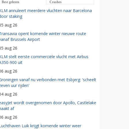
Best gelezen
Crashes
KLM annuleert meerdere vluchten naar Barcelona
door staking
05 aug 26
Transavia opent komende winter nieuwe route
vanaf Brussels Airport
05 aug 26
KLM stelt eerste commerciële vlucht met Airbus
A350-900 uit
06 aug 26
Groningen vanaf nu verbonden met Esbjerg: 'scheelt
zeven uur rijden'
04 aug 26
easyJet wordt overgenomen door Apollo, Castlelake
haakt af
06 aug 26
Luchthaven Luik krijgt komende winter weer