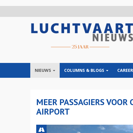
Overslaan
en
naar
de
inhoud
gaan
NIEUWS
COLUMNS & BLOGS
CAREER
MEER PASSAGIERS VOOR
AIRPORT