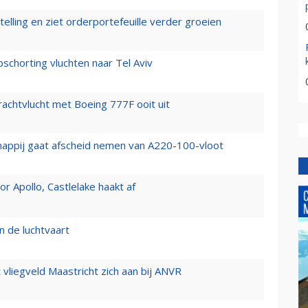
elling en ziet orderportefeuille verder groeien
chorting vluchten naar Tel Aviv
vrachtvlucht met Boeing 777F ooit uit
happij gaat afscheid nemen van A220-100-vloot
 Apollo, Castlelake haakt af
n de luchtvaart
t vliegveld Maastricht zich aan bij ANVR