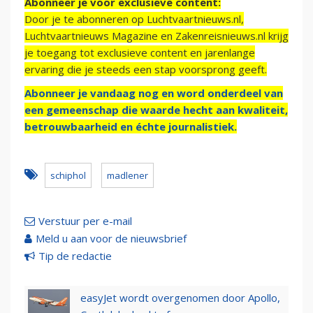
Abonneer je voor exclusieve content:
Door je te abonneren op Luchtvaartnieuws.nl,
Luchtvaartnieuws Magazine en Zakenreisnieuws.nl krijg
je toegang tot exclusieve content en jarenlange
ervaring die je steeds een stap voorsprong geeft.
Abonneer je vandaag nog en word onderdeel van
een gemeenschap die waarde hecht aan kwaliteit,
betrouwbaarheid en échte journalistiek.
schiphol
madlener
Verstuur per e-mail
Meld u aan voor de nieuwsbrief
Tip de redactie
easyJet wordt overgenomen door Apollo,