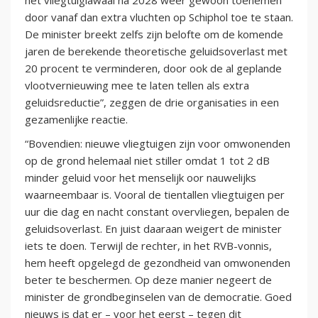
het vliegtuiglawaai na 2028 weer gewoon toenemen
door vanaf dan extra vluchten op Schiphol toe te staan.
De minister breekt zelfs zijn belofte om de komende
jaren de berekende theoretische geluidsoverlast met
20 procent te verminderen, door ook de al geplande
vlootvernieuwing mee te laten tellen als extra
geluidsreductie”, zeggen de drie organisaties in een
gezamenlijke reactie.
“Bovendien: nieuwe vliegtuigen zijn voor omwonenden
op de grond helemaal niet stiller omdat 1 tot 2 dB
minder geluid voor het menselijk oor nauwelijks
waarneembaar is. Vooral de tientallen vliegtuigen per
uur die dag en nacht constant overvliegen, bepalen de
geluidsoverlast. En juist daaraan weigert de minister
iets te doen. Terwijl de rechter, in het RVB-vonnis,
hem heeft opgelegd de gezondheid van omwonenden
beter te beschermen. Op deze manier negeert de
minister de grondbeginselen van de democratie. Goed
nieuws is dat er – voor het eerst – tegen dit