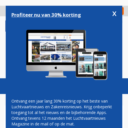
Overslaan
en
x
Digitaal Magazine
Registreer
Check in
naar
Profiteer nu van 30% korting
de
inhoud
gaan
Magazine
Podcasts
Vacatures
Toggl
naviga
Ontvang een jaar lang 30% korting op het beste van
Luchtvaartnieuws en Zakenreisnieuws. Krijg onbeperkt
toegang tot al het nieuws en de bijbehorende Apps.
KABINET VERWACHT EEN
Ontvang tevens 12 maanden het Luchtvaartnieuws
VIJFDE MINDER
Magazine in de mail of op de mat.