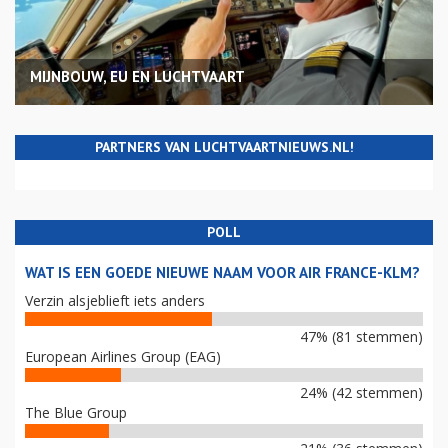
MIJNBOUW, EU EN LUCHTVAART
PARTNERS VAN LUCHTVAARTNIEUWS.NL!
POLL
WAT IS EEN GOEDE NIEUWE NAAM VOOR AIR FRANCE-KLM?
Verzin alsjeblieft iets anders
47% (81 stemmen)
European Airlines Group (EAG)
24% (42 stemmen)
The Blue Group