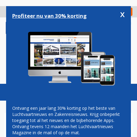
Overslaan
en
x
Digitaal Magazine
Registreer
Check in
naar
Profiteer nu van 30% korting
de
inhoud
gaan
Magazine
Podcasts
Vacatures
Toggl
naviga
Ontvang een jaar lang 30% korting op het beste van
Luchtvaartnieuws en Zakenreisnieuws. Krijg onbeperkt
toegang tot al het nieuws en de bijbehorende Apps.
LANGERE
Ontvang tevens 12 maanden het Luchtvaartnieuws
PASPOORTCONTROLE OP
Magazine in de mail of op de mat.