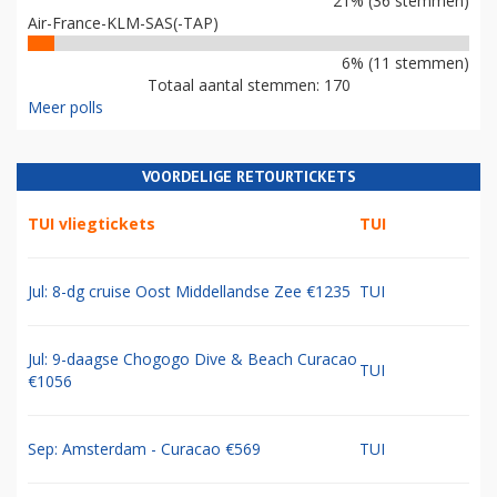
21% (36 stemmen)
Air-France-KLM-SAS(-TAP)
6% (11 stemmen)
Totaal aantal stemmen: 170
Meer polls
VOORDELIGE RETOURTICKETS
TUI vliegtickets
TUI
Jul: 8-dg cruise Oost Middellandse Zee €1235
TUI
Jul: 9-daagse Chogogo Dive & Beach Curacao
TUI
€1056
Sep: Amsterdam - Curacao €569
TUI