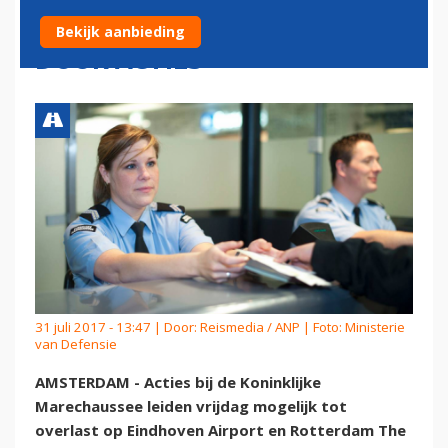
REGIONALE LUCHTHAVENS
Bekijk aanbieding
DOOR ACTIES
31 juli 2017 - 13:47 | Door:
Reismedia / ANP
| Foto: Ministerie
van Defensie
AMSTERDAM - Acties bij de Koninklijke
Marechaussee leiden vrijdag mogelijk tot
overlast op Eindhoven Airport en Rotterdam The