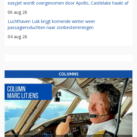
easyJet wordt overgenomen door Apollo, Castlelake haakt af
06 aug 26
Luchthaven Luik krijgt komende winter weer
passagiersvluchten naar zonbestemmingen
04 aug 26
COLUMNS