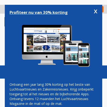
Overslaan
en
x
Digitaal Magazine
Registreer
Check in
naar
Profiteer nu van 30% korting
de
inhoud
gaan
Magazine
Podcasts
Vacatures
Toggl
naviga
Ontvang een jaar lang 30% korting op het beste van
Luchtvaartnieuws en Zakenreisnieuws. Krijg onbeperkt
toegang tot al het nieuws en de bijbehorende Apps.
LUCHTVAART IN BEROEP
Ontvang tevens 12 maanden het Luchtvaartnieuws
TEGEN 'ILLEGAAL' KRIMP-
Magazine in de mail of op de mat.