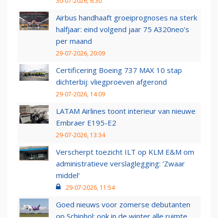
30-07-2026, 6:30
Airbus handhaaft groeiprognoses na sterk
halfjaar: eind volgend jaar 75 A320neo’s
per maand
29-07-2026, 20:09
Certificering Boeing 737 MAX 10 stap
dichterbij: vliegproeven afgerond
29-07-2026, 14:09
LATAM Airlines toont interieur van nieuwe
Embraer E195-E2
29-07-2026, 13:34
Verscherpt toezicht ILT op KLM E&M om
administratieve verslaglegging: ‘Zwaar
middel’
29-07-2026, 11:54
Goed nieuws voor zomerse debutanten
op Schiphol: ook in de winter alle ruimte