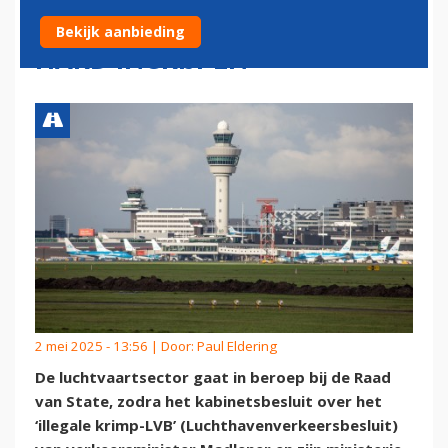
LVB: 'OOK BRUSSEL GAAT
Bekijk aanbieding
HARD INGRIJPEN'
2 mei 2025 - 13:56 | Door:
Paul Eldering
De luchtvaartsector gaat in beroep bij de Raad
van State, zodra het kabinetsbesluit over het
‘illegale krimp-LVB’ (Luchthavenverkeersbesluit)