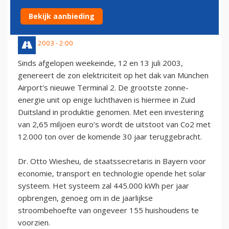
POWEREDÂ€™
Bekijk aanbieding
13 juli 2003 - 2:00
Sinds afgelopen weekeinde, 12 en 13 juli 2003,
genereert de zon elektriciteit op het dak van München
Airport's nieuwe Terminal 2. De grootste zonne-
energie unit op enige luchthaven is hiermee in Zuid
Duitsland in produktie genomen. Met een investering
van 2,65 miljoen euro’s wordt de uitstoot van Co2 met
12.000 ton over de komende 30 jaar teruggebracht.
Dr. Otto Wiesheu, de staatssecretaris in Bayern voor
economie, transport en technologie opende het solar
systeem. Het systeem zal 445.000 kWh per jaar
opbrengen, genoeg om in de jaarlijkse
stroombehoefte van ongeveer 155 huishoudens te
voorzien.