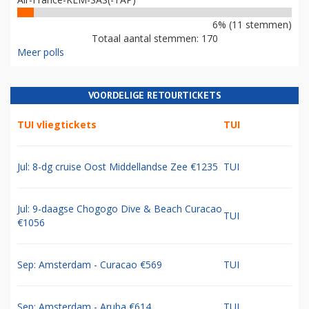
6% (11 stemmen)
Totaal aantal stemmen: 170
Meer polls
VOORDELIGE RETOURTICKETS
TUI vliegtickets
TUI
Jul: 8-dg cruise Oost Middellandse Zee €1235
TUI
Jul: 9-daagse Chogogo Dive & Beach Curacao
TUI
€1056
Sep: Amsterdam - Curacao €569
TUI
Sep: Amsterdam - Aruba €614
TUI