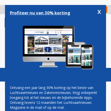
Overslaan
en
x
Digitaal Magazine
Registreer
Check in
naar
Profiteer nu van 30% korting
de
inhoud
gaan
Magazine
Podcasts
Vacatures
Toggl
naviga
Ontvang een jaar lang 30% korting op het beste van
Luchtvaartnieuws en Zakenreisnieuws. Krijg onbeperkt
toegang tot al het nieuws en de bijbehorende Apps.
MÃ¼NCHEN AIRPORT'S
Ontvang tevens 12 maanden het Luchtvaartnieuws
TERMINAL 2 Â€˜SOLAR
Magazine in de mail of op de mat.