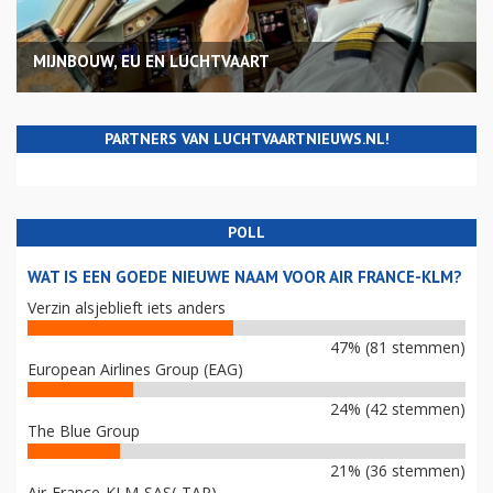
MIJNBOUW, EU EN LUCHTVAART
PARTNERS VAN LUCHTVAARTNIEUWS.NL!
POLL
WAT IS EEN GOEDE NIEUWE NAAM VOOR AIR FRANCE-KLM?
Verzin alsjeblieft iets anders
47% (81 stemmen)
European Airlines Group (EAG)
24% (42 stemmen)
The Blue Group
21% (36 stemmen)
Air-France-KLM-SAS(-TAP)