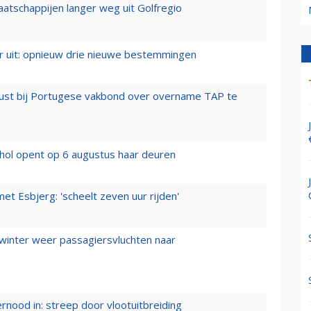
aatschappijen langer weg uit Golfregio
er uit: opnieuw drie nieuwe bestemmingen
rust bij Portugese vakbond over overname TAP te
hol opent op 6 augustus haar deuren
t Esbjerg: 'scheelt zeven uur rijden'
 winter weer passagiersvluchten naar
ernood in: streep door vlootuitbreiding