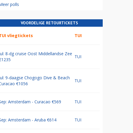
Meer polls
VOORDELIGE RETOURTICKETS
TUI vliegtickets
TUI
Jul: 8-dg cruise Oost Middellandse Zee
TUI
€1235
Jul: 9-daagse Chogogo Dive & Beach
TUI
Curacao €1056
Sep: Amsterdam - Curacao €569
TUI
Sep: Amsterdam - Aruba €614
TUI