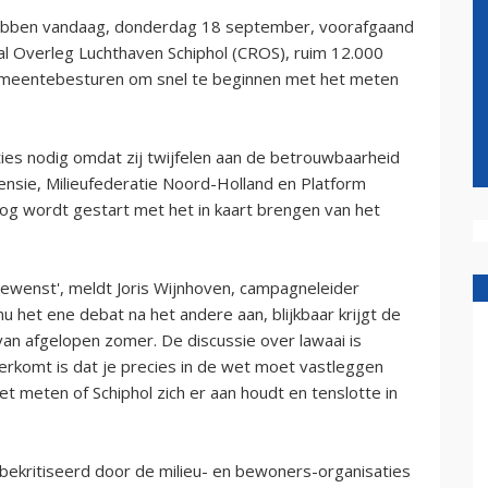
hebben vandaag, donderdag 18 september, voorafgaand
l Overleg Luchthaven Schiphol (CROS), ruim 12.000
emeentebesturen om snel te beginnen met het meten
ies nodig omdat zij twijfelen aan de betrouwbaarheid
nsie, Milieufederatie Noord-Holland en Platform
r nog wordt gestart met het in kaart brengen van het
gewenst', meldt Joris Wijnhoven, campagneleider
nu het ene debat na het andere aan, blijkbaar krijgt de
an afgelopen zomer. De discussie over lawaai is
rkomt is dat je precies in de wet moet vastleggen
t meten of Schiphol zich er aan houdt en tenslotte in
 bekritiseerd door de milieu- en bewoners-organisaties