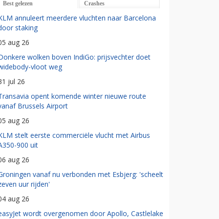
Best gelezen
Crashes
KLM annuleert meerdere vluchten naar Barcelona
door staking
05 aug 26
Donkere wolken boven IndiGo: prijsvechter doet
widebody-vloot weg
31 jul 26
Transavia opent komende winter nieuwe route
vanaf Brussels Airport
05 aug 26
KLM stelt eerste commerciële vlucht met Airbus
A350-900 uit
06 aug 26
Groningen vanaf nu verbonden met Esbjerg: 'scheelt
zeven uur rijden'
04 aug 26
easyJet wordt overgenomen door Apollo, Castlelake