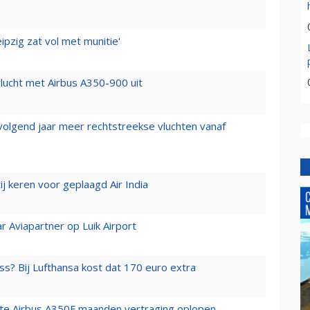
ipzig zat vol met munitie'
lucht met Airbus A350-900 uit
 volgend jaar meer rechtstreekse vluchten vanaf
j keren voor geplaagd Air India
r Aviapartner op Luik Airport
ss? Bij Lufthansa kost dat 170 euro extra
rste Airbus A350F maanden vertraging oplopen