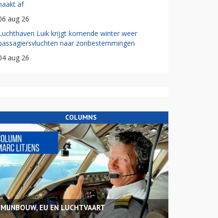
haakt af
06 aug 26
Luchthaven Luik krijgt komende winter weer
passagiersvluchten naar zonbestemmingen
04 aug 26
COLUMNS
MIJNBOUW, EU EN LUCHTVAART