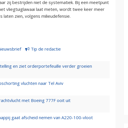
r zij bestrijden niet de systematiek. Bij een meetpunt
et vliegtuiglawaai laat meten, wordt twee keer meer
s laten zien, volgens milieudefensie.
nieuwsbrief
Tip de redactie
elling en ziet orderportefeuille verder groeien
chorting vluchten naar Tel Aviv
vrachtvlucht met Boeing 777F ooit uit
happij gaat afscheid nemen van A220-100-vloot