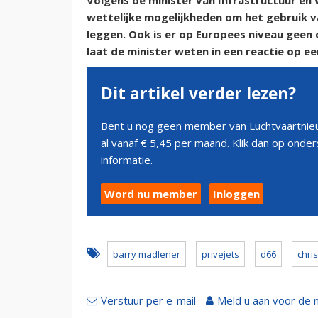
Volgens de minister van Infrastructuur en 
wettelijke mogelijkheden om het gebruik v
leggen. Ook is er op Europees niveau geen
laat de minister weten in een reactie op 
Dit artikel verder lezen?
Bent u nog geen member van Luchtvaartnieu
al vanaf € 5,45 per maand. Klik dan op ond
informatie.
Word nu member
Inloggen
barry madlener
privejets
d66
chri
Verstuur per e-mail
Meld u aan voor de 