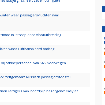
t Esbjerg: 'scheelt zeven uur rijden'
 winter weer passagiersvluchten naar
ernood in: streep door vlootuitbreiding
ukken winst Lufthansa hard omlaag
 bij cabinepersoneel van SAS Noorwegen
voor zelfgemaakt Russisch passagierstoestel
nen reizigers van ‘hoofdpijn bezorgend’ easyJet