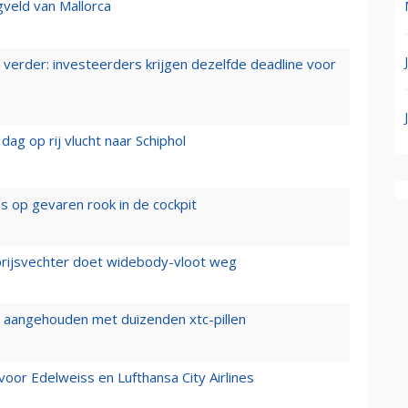
gveld van Mallorca
verder: investeerders krijgen dezelfde deadline voor
ag op rij vlucht naar Schiphol
es op gevaren rook in de cockpit
prijsvechter doet widebody-vloot weg
cht aangehouden met duizenden xtc-pillen
oor Edelweiss en Lufthansa City Airlines