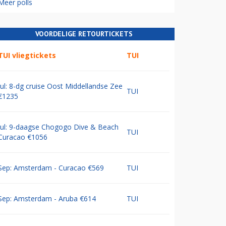
Meer polls
VOORDELIGE RETOURTICKETS
TUI vliegtickets
TUI
Jul: 8-dg cruise Oost Middellandse Zee
TUI
€1235
Jul: 9-daagse Chogogo Dive & Beach
TUI
Curacao €1056
Sep: Amsterdam - Curacao €569
TUI
Sep: Amsterdam - Aruba €614
TUI