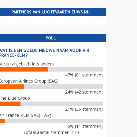
PARTNERS VAN LUCHTVAARTNIEUWS.NL!
POLL
WAT IS EEN GOEDE NIEUWE NAAM VOOR AIR
FRANCE-KLM?
Verzin alsjeblieft iets anders
47% (81 stemmen)
European Airlines Group (EAG)
24% (42 stemmen)
The Blue Group
21% (36 stemmen)
Air-France-KLM-SAS(-TAP)
6% (11 stemmen)
Totaal aantal stemmen: 170