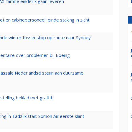
X-familie eindelijk gaan leveren
t en cabinepersoneel, einde staking in zicht
mende winter tussenstop op route naar Sydney
mentaire over problemen bij Boeing
 massale Nederlandse steun aan duurzame
stelling beklad met graffiti
g in Tadzjikistan: Somon Air eerste klant