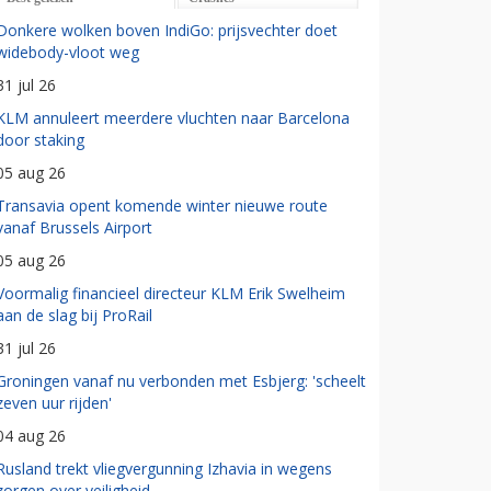
Donkere wolken boven IndiGo: prijsvechter doet
widebody-vloot weg
31 jul 26
KLM annuleert meerdere vluchten naar Barcelona
door staking
05 aug 26
Transavia opent komende winter nieuwe route
vanaf Brussels Airport
05 aug 26
Voormalig financieel directeur KLM Erik Swelheim
aan de slag bij ProRail
31 jul 26
Groningen vanaf nu verbonden met Esbjerg: 'scheelt
zeven uur rijden'
04 aug 26
Rusland trekt vliegvergunning Izhavia in wegens
zorgen over veiligheid