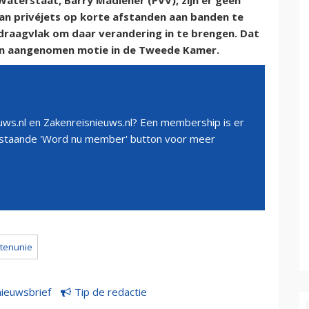
Waterstaat, Barry Madlener (PVV), zijn er geen
an privéjets op korte afstanden aan banden te
 draagvlak om daar verandering in te brengen. Dat
een aangenomen motie in de Tweede Kamer.
ws.nl en Zakenreisnieuws.nl? Een membership is er
erstaande 'Word nu member' button voor meer
stenunie
nieuwsbrief
Tip de redactie