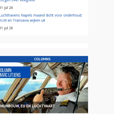
31 jul 26
Luchthavens Napels maand dicht voor onderhoud:
KLM en Transavia wijken uit
31 jul 26
COLUMNS
MIJNBOUW, EU EN LUCHTVAART