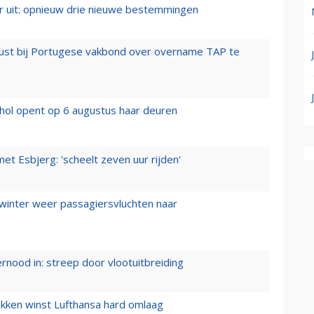
er uit: opnieuw drie nieuwe bestemmingen
rust bij Portugese vakbond over overname TAP te
hol opent op 6 augustus haar deuren
t Esbjerg: 'scheelt zeven uur rijden'
 winter weer passagiersvluchten naar
ernood in: streep door vlootuitbreiding
ukken winst Lufthansa hard omlaag