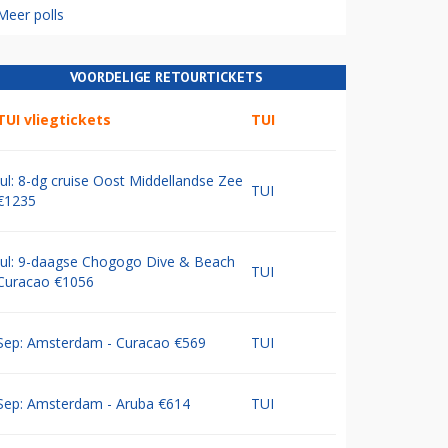
Meer polls
VOORDELIGE RETOURTICKETS
TUI vliegtickets
TUI
Jul: 8-dg cruise Oost Middellandse Zee
TUI
€1235
Jul: 9-daagse Chogogo Dive & Beach
TUI
Curacao €1056
Sep: Amsterdam - Curacao €569
TUI
Sep: Amsterdam - Aruba €614
TUI