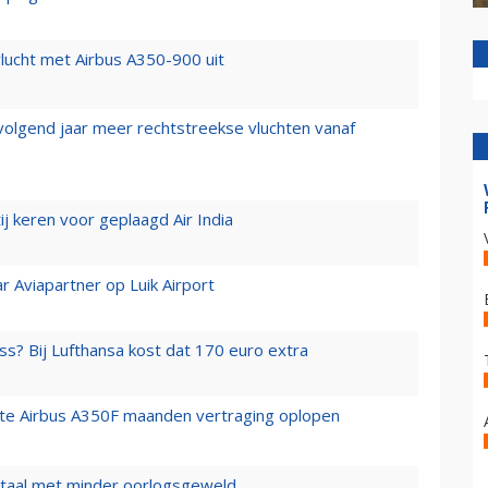
lucht met Airbus A350-900 uit
 volgend jaar meer rechtstreekse vluchten vanaf
j keren voor geplaagd Air India
r Aviapartner op Luik Airport
ss? Bij Lufthansa kost dat 170 euro extra
rste Airbus A350F maanden vertraging oplopen
wartaal met minder oorlogsgeweld