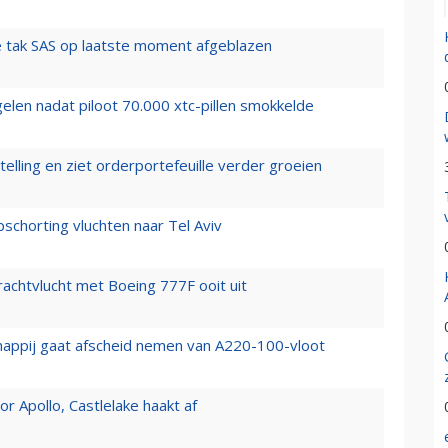
 tak SAS op laatste moment afgeblazen
elen nadat piloot 70.000 xtc-pillen smokkelde
elling en ziet orderportefeuille verder groeien
chorting vluchten naar Tel Aviv
vrachtvlucht met Boeing 777F ooit uit
happij gaat afscheid nemen van A220-100-vloot
 Apollo, Castlelake haakt af