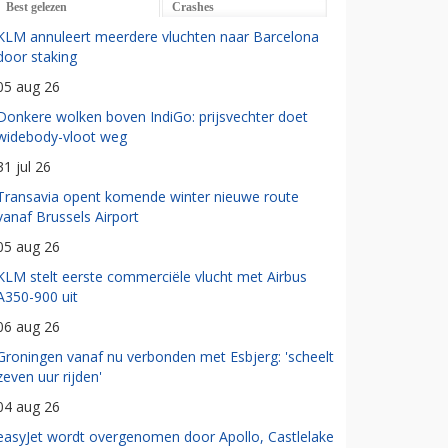
Best gelezen
Crashes
KLM annuleert meerdere vluchten naar Barcelona
door staking
05 aug 26
Donkere wolken boven IndiGo: prijsvechter doet
widebody-vloot weg
31 jul 26
Transavia opent komende winter nieuwe route
vanaf Brussels Airport
05 aug 26
KLM stelt eerste commerciële vlucht met Airbus
A350-900 uit
06 aug 26
Groningen vanaf nu verbonden met Esbjerg: 'scheelt
zeven uur rijden'
04 aug 26
easyJet wordt overgenomen door Apollo, Castlelake