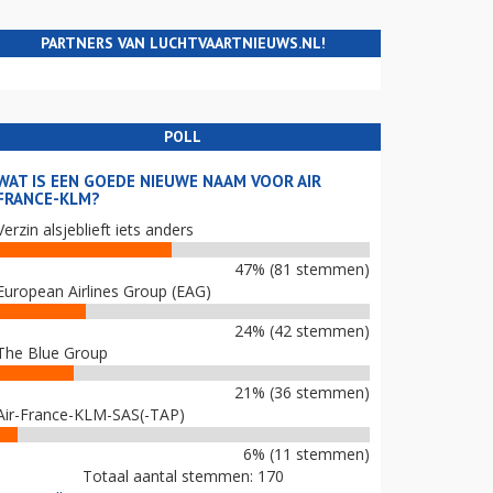
PARTNERS VAN LUCHTVAARTNIEUWS.NL!
POLL
WAT IS EEN GOEDE NIEUWE NAAM VOOR AIR
FRANCE-KLM?
Verzin alsjeblieft iets anders
47% (81 stemmen)
European Airlines Group (EAG)
24% (42 stemmen)
The Blue Group
21% (36 stemmen)
Air-France-KLM-SAS(-TAP)
6% (11 stemmen)
Totaal aantal stemmen: 170