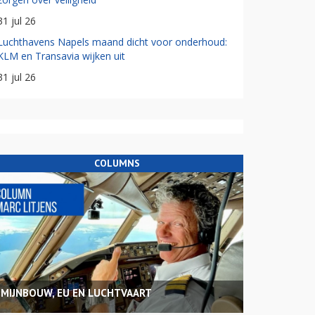
31 jul 26
Luchthavens Napels maand dicht voor onderhoud:
KLM en Transavia wijken uit
31 jul 26
COLUMNS
MIJNBOUW, EU EN LUCHTVAART