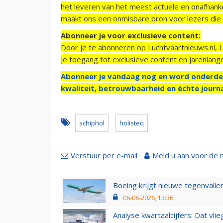
het leveren van het meest actuele en onafhankel
maakt ons een onmisbare bron voor lezers die g
Abonneer je voor exclusieve content:
Door je te abonneren op Luchtvaartnieuws.nl, 
je toegang tot exclusieve content en jarenlang
Abonneer je vandaag nog en word onderde
kwaliteit, betrouwbaarheid en échte journa
schiphol
holisteq
Verstuur per e-mail
Meld u aan voor de 
Boeing krijgt nieuwe tegenvall
06-08-2026, 13:36
Analyse kwartaalcijfers: Dat vl