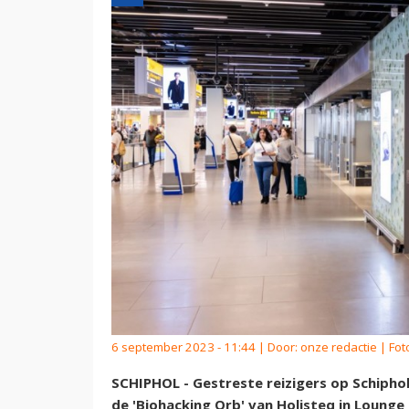
6 september 2023 - 11:44 | Door:
onze redactie
| Fot
SCHIPHOL - Gestreste reizigers op Schipho
de 'Biohacking Orb' van Holisteq in Lounge