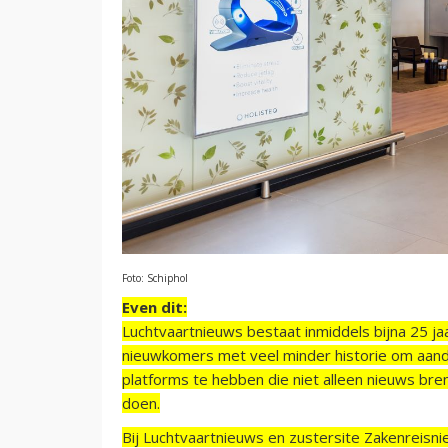
Foto: Schiphol
Even dit:
Luchtvaartnieuws bestaat inmiddels bijna 25 jaa
nieuwkomers met veel minder historie om aand
platforms te hebben die niet alleen nieuws bre
doen.
Bij Luchtvaartnieuws en zustersite Zakenreisn