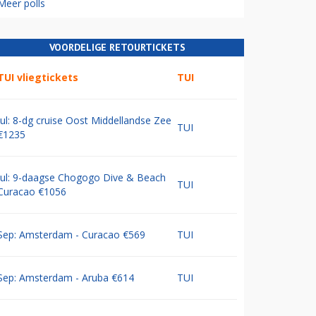
Meer polls
VOORDELIGE RETOURTICKETS
TUI vliegtickets
TUI
Jul: 8-dg cruise Oost Middellandse Zee
TUI
€1235
Jul: 9-daagse Chogogo Dive & Beach
TUI
Curacao €1056
Sep: Amsterdam - Curacao €569
TUI
Sep: Amsterdam - Aruba €614
TUI