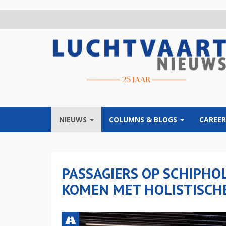
Overslaan
en
naar
de
inhoud
gaan
NIEUWS
COLUMNS & BLOGS
CAREER
PASSAGIERS OP SCHIPHO
KOMEN MET HOLISTISCH