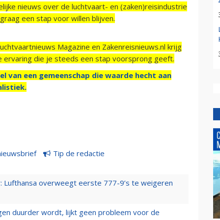
ijke nieuws over de luchtvaart- en (zaken)reisindustrie
raag een stap voor willen blijven.
Luchtvaartnieuws Magazine en Zakenreisnieuws.nl krijg
e ervaring die je steeds een stap voorsprong geeft.
el van een gemeenschap die waarde hecht aan
listiek.
nieuwsbrief
Tip de redactie
er: Lufthansa overweegt eerste 777-9’s te weigeren
iegen duurder wordt, lijkt geen probleem voor de