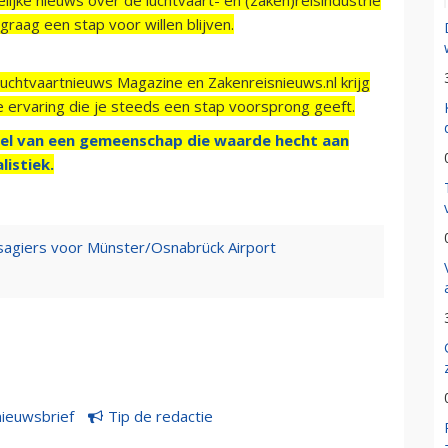
raag een stap voor willen blijven.
Luchtvaartnieuws Magazine en Zakenreisnieuws.nl krijg
e ervaring die je steeds een stap voorsprong geeft.
el van een gemeenschap die waarde hecht aan
listiek.
ssagiers voor Münster/Osnabrück Airport
nieuwsbrief
Tip de redactie