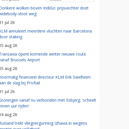
Donkere wolken boven IndiGo: prijsvechter doet
widebody-vloot weg
31 jul 26
KLM annuleert meerdere vluchten naar Barcelona
door staking
05 aug 26
Transavia opent komende winter nieuwe route
vanaf Brussels Airport
05 aug 26
Voormalig financieel directeur KLM Erik Swelheim
aan de slag bij ProRail
31 jul 26
Groningen vanaf nu verbonden met Esbjerg: 'scheelt
zeven uur rijden'
04 aug 26
Rusland trekt vliegvergunning Izhavia in wegens
zorgen over veiligheid