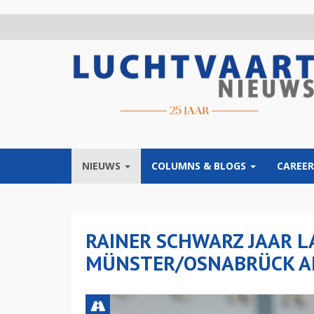
Overslaan
en
naar
de
inhoud
gaan
NIEUWS
COLUMNS & BLOGS
CAREER
RAINER SCHWARZ JAAR 
MÜNSTER/OSNABRÜCK A