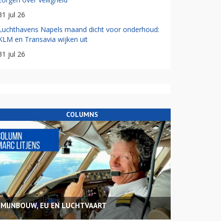
31 jul 26
Luchthavens Napels maand dicht voor onderhoud:
KLM en Transavia wijken uit
31 jul 26
COLUMNS
MIJNBOUW, EU EN LUCHTVAART