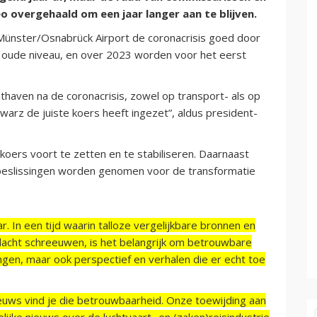
 overgehaald om een jaar langer aan te blijven.
Münster/Osnabrück Airport de coronacrisis goed door
t oude niveau, en over 2023 worden voor het eerst
hthaven na de coronacrisis, zowel op transport- als op
chwarz de juiste koers heeft ingezet”, aldus president-
oers voort te zetten en te stabiliseren. Daarnaast
 beslissingen worden genomen voor de transformatie
r. In een tijd waarin talloze vergelijkbare bronnen en
acht schreeuwen, is het belangrijk om betrouwbare
ngen, maar ook perspectief en verhalen die er echt toe
ieuws vind je die betrouwbaarheid. Onze toewijding aan
ijke nieuws over de luchtvaart- en (zaken)reisindustrie