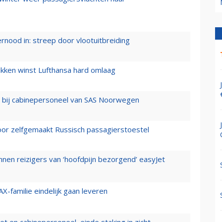
ernood in: streep door vlootuitbreiding
ukken winst Lufthansa hard omlaag
 bij cabinepersoneel van SAS Noorwegen
voor zelfgemaakt Russisch passagierstoestel
nen reizigers van ‘hoofdpijn bezorgend’ easyJet
X-familie eindelijk gaan leveren
t en cabinepersoneel, einde staking in zicht