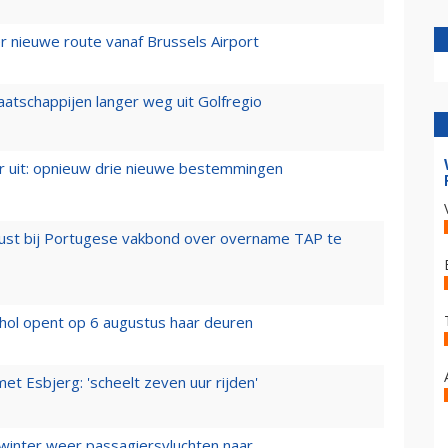
 nieuwe route vanaf Brussels Airport
aatschappijen langer weg uit Golfregio
er uit: opnieuw drie nieuwe bestemmingen
rust bij Portugese vakbond over overname TAP te
hol opent op 6 augustus haar deuren
t Esbjerg: 'scheelt zeven uur rijden'
 winter weer passagiersvluchten naar