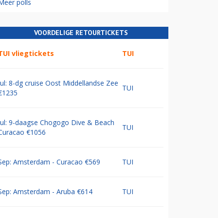
Meer polls
VOORDELIGE RETOURTICKETS
TUI vliegtickets
TUI
Jul: 8-dg cruise Oost Middellandse Zee
TUI
€1235
Jul: 9-daagse Chogogo Dive & Beach
TUI
Curacao €1056
Sep: Amsterdam - Curacao €569
TUI
Sep: Amsterdam - Aruba €614
TUI