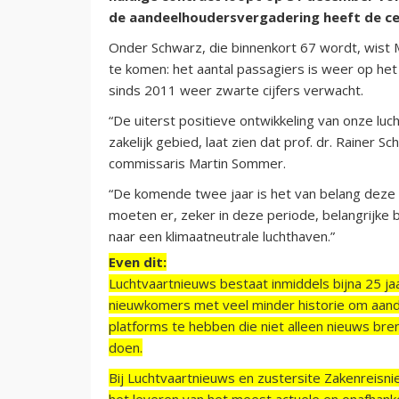
de aandeelhoudersvergadering heeft de ceo
Onder Schwarz, die binnenkort 67 wordt, wist 
te komen: het aantal passagiers is weer op he
sinds 2011 weer zwarte cijfers verwacht.
“De uiterst positieve ontwikkeling van onze luc
zakelijk gebied, laat zien dat prof. dr. Rainer S
commissaris Martin Sommer.
“De komende twee jaar is het van belang deze k
moeten er, zeker in deze periode, belangrijke
naar een klimaatneutrale luchthaven.”
Even dit:
Luchtvaartnieuws bestaat inmiddels bijna 25 jaa
nieuwkomers met veel minder historie om aand
platforms te hebben die niet alleen nieuws bre
doen.
Bij Luchtvaartnieuws en zustersite Zakenreisn
het leveren van het meest actuele en onafhankel