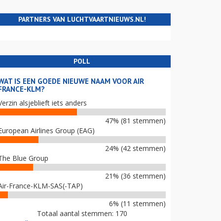
PARTNERS VAN LUCHTVAARTNIEUWS.NL!
POLL
WAT IS EEN GOEDE NIEUWE NAAM VOOR AIR
FRANCE-KLM?
Verzin alsjeblieft iets anders
47% (81 stemmen)
European Airlines Group (EAG)
24% (42 stemmen)
The Blue Group
21% (36 stemmen)
Air-France-KLM-SAS(-TAP)
6% (11 stemmen)
Totaal aantal stemmen: 170