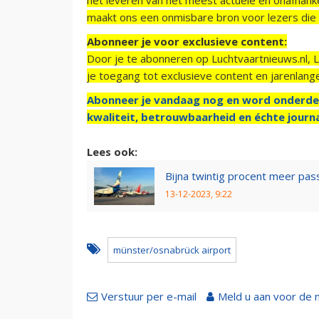
maakt ons een onmisbare bron voor lezers die g
Abonneer je voor exclusieve content:
Door je te abonneren op Luchtvaartnieuws.nl, 
je toegang tot exclusieve content en jarenlang
Abonneer je vandaag nog en word onderde
kwaliteit, betrouwbaarheid en échte journa
Lees ook:
Bijna twintig procent meer pa
13-12-2023, 9:22
münster/osnabrück airport
Verstuur per e-mail
Meld u aan voor de 