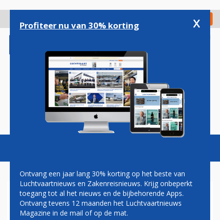
Overslaan
en
x
Digitaal Magazine
Registreer
Check in
naar
Profiteer nu van 30% korting
de
inhoud
gaan
Magazine
Podcasts
Vacatures
Toggl
naviga
Ontvang een jaar lang 30% korting op het beste van
Luchtvaartnieuws en Zakenreisnieuws. Krijg onbeperkt
toegang tot al het nieuws en de bijbehorende Apps.
SCHIPHOL: MEER VLUCHTEN
Ontvang tevens 12 maanden het Luchtvaartnieuws
OP TIJD ONDANKS DRUKKE
Magazine in de mail of op de mat.