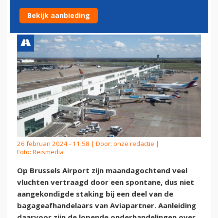
SPONTANE STAKING
Bekijk aanbieding
26 februari 2024 - 11:58 | Door:
onze redactie
|
Foto: Reismedia
Op Brussels Airport zijn maandagochtend veel
vluchten vertraagd door een spontane, dus niet
aangekondigde staking bij een deel van de
bagageafhandelaars van Aviapartner. Aanleiding
daarvoor zijn de lopende onderhandelingen over