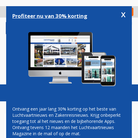
Overslaan
en
x
Digitaal Magazine
Registreer
Check in
naar
Profiteer nu van 30% korting
de
inhoud
gaan
Magazine
Podcasts
Vacatures
Toggl
naviga
Ontvang een jaar lang 30% korting op het beste van
Luchtvaartnieuws en Zakenreisnieuws. Krijg onbeperkt
toegang tot al het nieuws en de bijbehorende Apps.
VERTRAAGDE VLUCHTEN OP
Ontvang tevens 12 maanden het Luchtvaartnieuws
BRUSSELS AIRPORT DOOR
Magazine in de mail of op de mat.