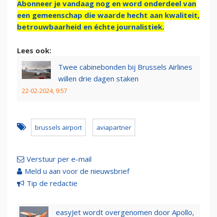
Abonneer je vandaag nog en word onderdeel van
een gemeenschap die waarde hecht aan kwaliteit,
betrouwbaarheid en échte journalistiek.
Lees ook:
Twee cabinebonden bij Brussels Airlines
willen drie dagen staken
22-02-2024, 9:57
brussels airport
aviapartner
Verstuur per e-mail
Meld u aan voor de nieuwsbrief
Tip de redactie
easyJet wordt overgenomen door Apollo,