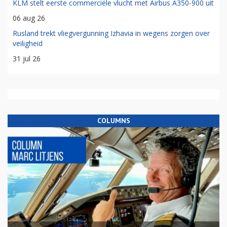
KLM stelt eerste commerciële vlucht met Airbus A350-900 uit
06 aug 26
Rusland trekt vliegvergunning Izhavia in wegens zorgen over
veiligheid
31 jul 26
COLUMNS