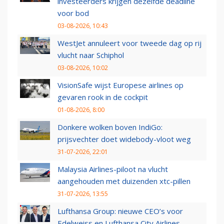
investeerders krijgen dezelfde deadline
voor bod
03-08-2026, 10:43
WestJet annuleert voor tweede dag op rij
vlucht naar Schiphol
03-08-2026, 10:02
VisionSafe wijst Europese airlines op
gevaren rook in de cockpit
01-08-2026, 8:00
Donkere wolken boven IndiGo:
prijsvechter doet widebody-vloot weg
31-07-2026, 22:01
Malaysia Airlines-piloot na vlucht
aangehouden met duizenden xtc-pillen
31-07-2026, 13:55
Lufthansa Group: nieuwe CEO’s voor
Edelweiss en Lufthansa City Airlines