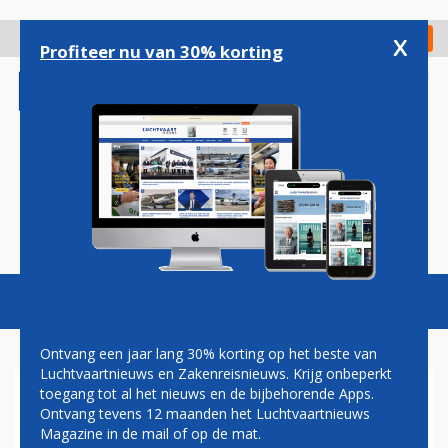
Overslaan
en
x
Digitaal Magazine
Registreer
Check in
naar
Profiteer nu van 30% korting
de
inhoud
gaan
Magazine
Podcasts
Vacatures
Toggl
naviga
Ontvang een jaar lang 30% korting op het beste van
Luchtvaartnieuws en Zakenreisnieuws. Krijg onbeperkt
toegang tot al het nieuws en de bijbehorende Apps.
VRAAGTEKENS BIJ
Ontvang tevens 12 maanden het Luchtvaartnieuws
DOORTREKKEN METRO NAAR
Magazine in de mail of op de mat.