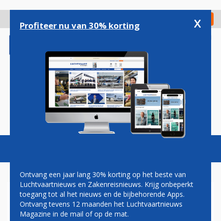
Overslaan
en
x
Digitaal Magazine
Registreer
Check in
naar
Profiteer nu van 30% korting
de
inhoud
gaan
Magazine
Podcasts
Vacatures
Toggl
naviga
Ontvang een jaar lang 30% korting op het beste van
Luchtvaartnieuws en Zakenreisnieuws. Krijg onbeperkt
toegang tot al het nieuws en de bijbehorende Apps.
F-35'S ESCORTEREN
Ontvang tevens 12 maanden het Luchtvaartnieuws
'KONINKLIJKE' DC-3 NAAR
Magazine in de mail of op de mat.