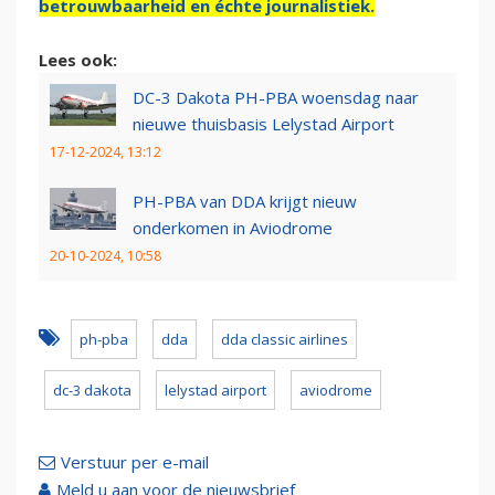
betrouwbaarheid en échte journalistiek.
Lees ook:
DC-3 Dakota PH-PBA woensdag naar
nieuwe thuisbasis Lelystad Airport
17-12-2024, 13:12
PH-PBA van DDA krijgt nieuw
onderkomen in Aviodrome
20-10-2024, 10:58
ph-pba
dda
dda classic airlines
dc-3 dakota
lelystad airport
aviodrome
Verstuur per e-mail
Meld u aan voor de nieuwsbrief