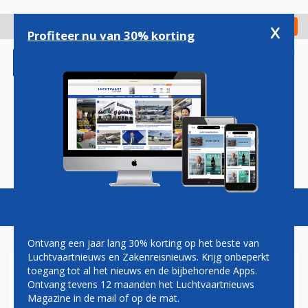
Overslaan
en
x
Digitaal Magazine
Registreer
Check in
naar
Profiteer nu van 30% korting
de
inhoud
gaan
Magazine
Podcasts
Vacatures
Toggl
naviga
Ontvang een jaar lang 30% korting op het beste van
Luchtvaartnieuws en Zakenreisnieuws. Krijg onbeperkt
toegang tot al het nieuws en de bijbehorende Apps.
NEDERLANDSE F-16S
Ontvang tevens 12 maanden het Luchtvaartnieuws
MOETEN DEMONSTRATIE IN
Magazine in de mail of op de mat.