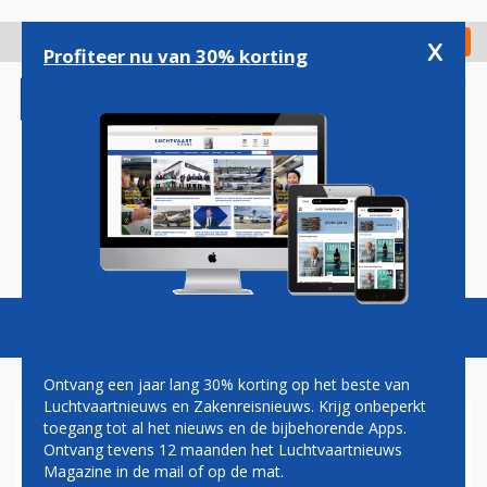
Overslaan
en
x
Digitaal Magazine
Registreer
Check in
naar
Profiteer nu van 30% korting
de
inhoud
gaan
Magazine
Podcasts
Vacatures
Toggl
naviga
Ontvang een jaar lang 30% korting op het beste van
Luchtvaartnieuws en Zakenreisnieuws. Krijg onbeperkt
toegang tot al het nieuws en de bijbehorende Apps.
VS WERKEN MET POLEN AAN
Ontvang tevens 12 maanden het Luchtvaartnieuws
LEVERING
Magazine in de mail of op de mat.