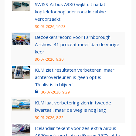
SWISS-Airbus A330 wijkt uit nadat
koptelefoonoplader rook in cabine
veroorzaakt
30-07-2026, 10:23
Bezoekersrecord voor Farnborough
Airshow: 41 procent meer dan de vorige
keer
30-07-2026, 9:30
KLM ziet resultaten verbeteren, maar
achteroverleunen is geen optie:
‘Realistisch blijven’
30-07-2026, 9:29
KLM laat verbetering zien in tweede
kwartaal, maar de weg is nog lang
30-07-2026, 8:22
Icelandair tekent voor zes extra Airbus
A320neo's om laatste Boeing 757's af te