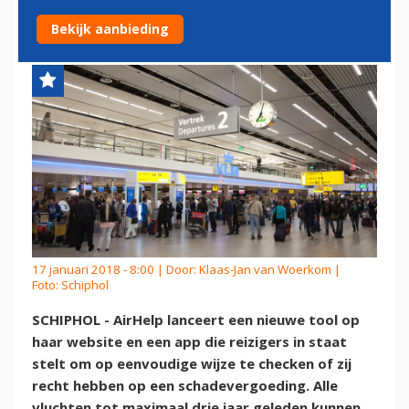
BIJ VLUCHTVERTRAGING
Bekijk aanbieding
17 januari 2018 - 8:00 | Door:
Klaas-Jan van Woerkom
|
Foto: Schiphol
SCHIPHOL - AirHelp lanceert een nieuwe tool op
haar website en een app die reizigers in staat
stelt om op eenvoudige wijze te checken of zij
recht hebben op een schadevergoeding. Alle
vluchten tot maximaal drie jaar geleden kunnen