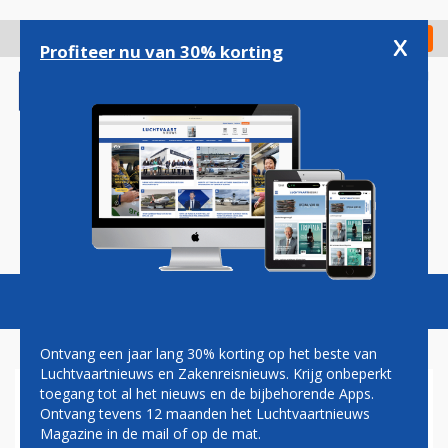
Overslaan
en
x
Digitaal Magazine
Registreer
Check in
naar
Profiteer nu van 30% korting
de
inhoud
gaan
Magazine
Podcasts
Vacatures
Toggl
naviga
Ontvang een jaar lang 30% korting op het beste van
Luchtvaartnieuws en Zakenreisnieuws. Krijg onbeperkt
toegang tot al het nieuws en de bijbehorende Apps.
AIRHELP KOMT MET NIEUWE
Ontvang tevens 12 maanden het Luchtvaartnieuws
TOOL OM GELD TE CLAIMEN
Magazine in de mail of op de mat.